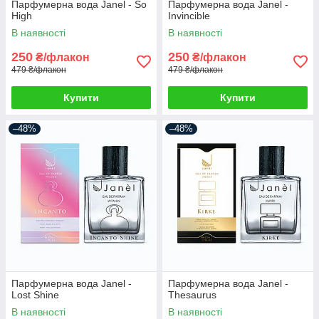
Парфумерна вода Janel - So
Парфумерна вода Janel -
High
Invincible
В наявності
В наявності
250
250
₴/флакон
₴/флакон
479 ₴/флакон
479 ₴/флакон
Купити
Купити
–48%
–48%
Парфумерна вода Janel -
Парфумерна вода Janel -
Lost Shine
Thesaurus
В наявності
В наявності