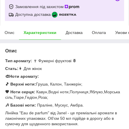
Замовлення під захистом
Доступна доставка
Опис
Характеристики
Доставка
Оплата
Умови 
Опис
Тип аромату:
🍷 Фужерні фруктові 🍍
Стать:
👩 Для жінок
🎨Ноти аромату:
🎵 Верхні ноти:
Груша, Калон, Танжерін;
🧡 Ноти серця:
Кавун,Водні ноти,Полуниця,Яблуко,Морська
сіль,Тіаре,Гедіон,Роза;
🎶 Базові ноти:
Праліне, Мускус, Амбра.
Лінійка "Eau de parfum" від Janel - це преміальні аромати в
лаконічних упаковках. Об'єм 50 мл підійде в дорогу або в
сумочку для щоденного використання.