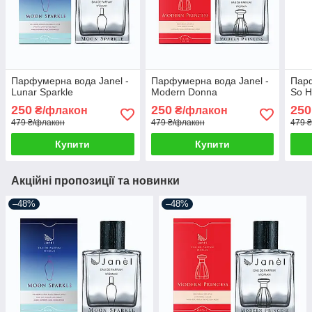
Парфумерна вода Janel -
Парфумерна вода Janel -
Парф
Lunar Sparkle
Modern Donna
So H
250
250
250
₴/флакон
₴/флакон
479 ₴/флакон
479 ₴/флакон
479 
Купити
Купити
Акційні пропозиції та новинки
–48%
–48%