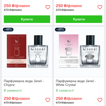
250
250
₴/флакон
₴/флакон
479 ₴/флакон
479 ₴/флакон
Купити
Купити
–48%
–48%
Парфумерна вода Janel -
Парфумерна вода Janel -
Chypre
White Crystal
В наявності
В наявності
250
250
₴/флакон
₴/флакон
479 ₴/флакон
479 ₴/флакон