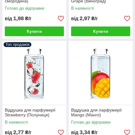
смородина)
Grape (Виноград)
Готово до відправки
В наявності
1,98
2,97
від
₴/г
від
₴/г
Купити
Купити
Топ продажів
Віддушка для парфумерії
Віддушка для парфумерії
Strawberry (Полуниця)
Mango (Манго)
В наявності
Готово до відправки
2,77
3,34
від
₴/г
від
₴/г