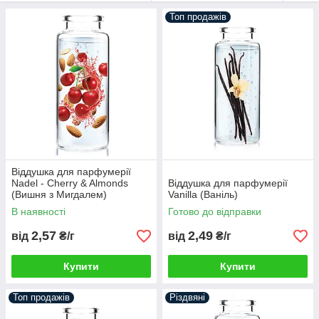
Топ продажів
Віддушка для парфумерії
Nadel - Cherry & Almonds
Віддушка для парфумерії
(Вишня з Мигдалем)
Vanilla (Ваніль)
В наявності
Готово до відправки
2,57
2,49
від
₴/г
від
₴/г
Купити
Купити
Топ продажів
Різдвяні