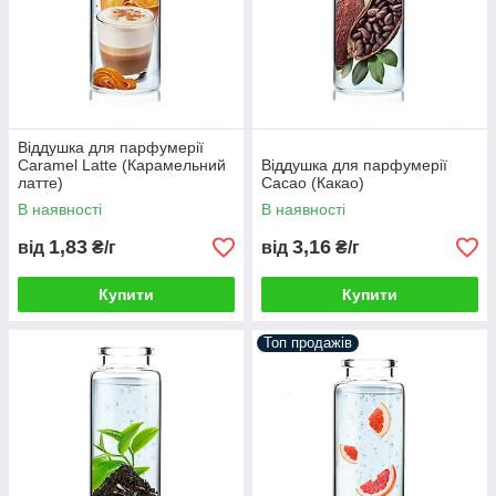
Віддушка для парфумерії
Caramel Latte (Карамельний
Віддушка для парфумерії
латте)
Сacao (Какао)
В наявності
В наявності
1,83
3,16
від
₴/г
від
₴/г
Купити
Купити
Топ продажів