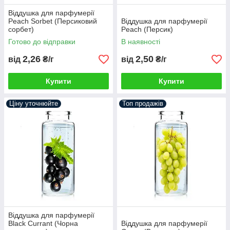
Віддушка для парфумерії
Peach Sorbet (Персиковий
Віддушка для парфумерії
сорбет)
Peach (Персик)
Готово до відправки
В наявності
2,26
2,50
від
₴/г
від
₴/г
Купити
Купити
Ціну уточнюйте
Топ продажів
Віддушка для парфумерії
Black Currant (Чорна
Віддушка для парфумерії