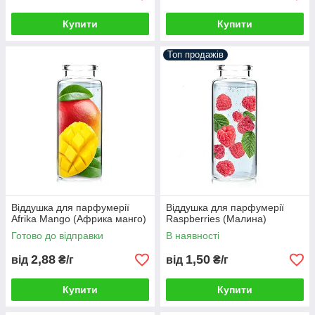
Купити
Купити
Топ продажів
Віддушка для парфумерії
Віддушка для парфумерії
Afrika Mango (Африка манго)
Raspberries (Малина)
Готово до відправки
В наявності
2,88
1,50
від
₴/г
від
₴/г
Купити
Купити