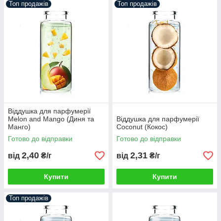
Топ продажів
Топ продажів
Віддушка для парфумерії
Melon and Mango (Диня та
Віддушка для парфумерії
Манго)
Coconut (Кокос)
Готово до відправки
Готово до відправки
2,40
2,31
від
₴/г
від
₴/г
Купити
Купити
Топ продажів