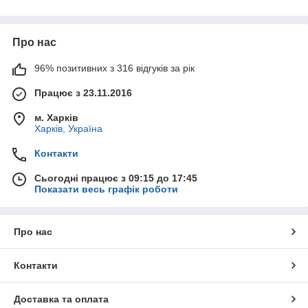
насичений та багатогранний аромат
висока стійкість на шкірі
Про нас
добре поєднуються зі спиртовими базами
великий вибір ароматів
96% позитивних з 316 відгуків за рік
Віддушки підходять як для професійних парфумерів, так і для
Працює з 23.11.2016
створення ароматів у домашніх умовах.
м. Харків
Харків, Україна
Контакти
Сьогодні працює з 09:15 до 17:45
Показати весь графік роботи
Про нас
Контакти
Доставка та оплата