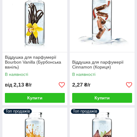
Віддушка для парфумерії
Bourbon Vanilla (Бурбонська
Віддушка для парфумерії
ваніль)
Cinnamon (Кориця)
В наявності
В наявності
2,13
2,27
від
₴/г
₴/г
Купити
Купити
Топ продажів
Топ продажів