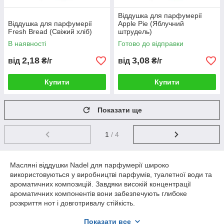
Віддушка для парфумерії
Віддушка для парфумерії
Apple Pie (Яблучний
Fresh Bread (Свіжий хліб)
штрудель)
В наявності
Готово до відправки
2,18
3,08
від
₴/г
від
₴/г
Купити
Купити
Показати ще
1
/ 4
Масляні віддушки Nadel для парфумерії широко
використовуються у виробництві парфумів, туалетної води та
ароматичних композицій. Завдяки високій концентрації
ароматичних компонентів вони забезпечують глибоке
розкриття нот і довготривалу стійкість.
Переваги:
Показати все