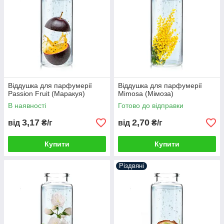
Віддушка для парфумерії
Віддушка для парфумерії
Passion Fruit (Маракуя)
Mimosa (Мімоза)
В наявності
Готово до відправки
3,17
2,70
від
₴/г
від
₴/г
Купити
Купити
Різдвяні