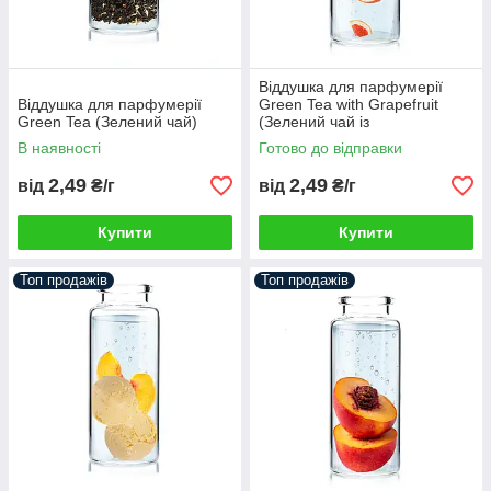
Віддушка для парфумерії
Віддушка для парфумерії
Green Tea with Grapefruit
Green Tea (Зелений чай)
(Зелений чай із
грейпфрутом)
В наявності
Готово до відправки
2,49
2,49
від
₴/г
від
₴/г
Купити
Купити
Топ продажів
Топ продажів