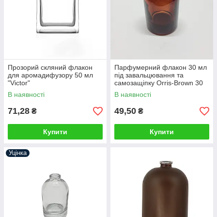
Прозорий скляний флакон
Парфумерний флакон 30 мл
для аромадифузору 50 мл
під завальцювання та
"Victor"
самозащіпку Orris-Brown 30
ml
В наявності
В наявності
71,28
49,50
₴
₴
Купити
Купити
Уцінка