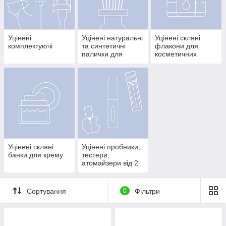
Уцінені
Уцінені натуральні
Уцінені cкляні
комплектуючі
та синтетичні
флакони для
палички для
косметичних
дифузорів
засобів
Уцінені скляні
Уцінені пробники,
банки для крему
тестери,
атомайзери від 2
мл до 10 мл
Сортування
0
Фільтри