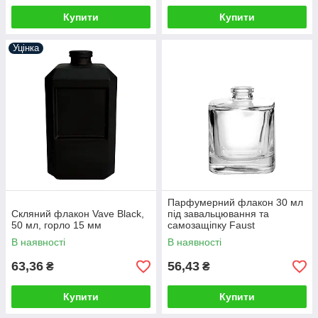
Купити
Купити
Уцінка
Парфумерний флакон 30 мл
Скляний флакон Vave Black,
під завальцювання та
50 мл, горло 15 мм
самозащіпку Faust
В наявності
В наявності
63,36
56,43
₴
₴
Купити
Купити