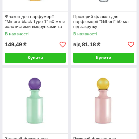
Флакон для парфумерії
Прозорий флакон для
"Minore-black Type 1" 50 мл із
парфюмерії "Gilbert" 50 мл
золотистими візерунками та
під закрутку
чорним склом
В наявності
В наявності
149,49
81,18
₴
від
₴
Купити
Купити
Зелений флакон для
Рожевий флакон для