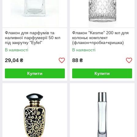
Флакон для парфумів та
Флакон "Kesme" 200 мл для
наливної парфумерії 50 мл
колоньє комплект
під закрутку "Eyfel"
(флакон+пробка+кришка)
В наявності
В наявності
29,04
88
₴
₴
Купити
Купити