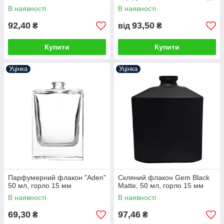
самозасувку та
В наявності
В наявності
завальцювання 15 мм
92,40
93,50
₴
від
₴
Купити
Купити
Уцінка
Уцінка
Парфумерний флакон "Aden"
Скляний флакон Gem Black
50 мл, горло 15 мм
Matte, 50 мл, горло 15 мм
В наявності
В наявності
69,30
97,46
₴
₴