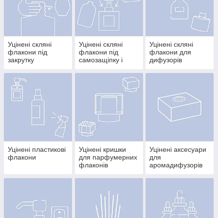
Уцінені скляні
Уцінені скляні
Уцінені скляні
флакони під
флакони під
флакони для
закрутку
самозащіпку і
дифузорів
завальцювання
Уцінені пластикові
Уцінені кришки
Уцінені аксесуари
флакони
для парфумерних
для
флаконів
аромадифузорів