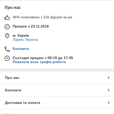
комплектуючі до упаковки;
Про нас
матеріали для виробництва;
96% позитивних з 316 відгуків за рік
товари бренду Janel;
Працює з 23.11.2016
інші позиції, що регулярно оновлюються.
Більшість товарів потрапляють до категорії уцінки через
м. Харків
незначні косметичні дефекти, пошкодження упаковки,
Харків, Україна
залишки складських партій або інші причини, які
не
впливають на функціональність і можливість
Контакти
подальшого використання продукції
.
Сьогодні працює з 09:15 до 17:45
Дана категорія стане вигідним рішенням для виробників
Показати весь графік роботи
косметики, парфумерії, ароматичної продукції, майстрів
hand-made, власників невеликих брендів та всіх, хто хоче
придбати якісні товари за привабливою ціною.
Про нас
Асортимент постійно змінюється, тому рекомендуємо
регулярно переглядати категорію, щоб не пропустити вигідні
Контакти
пропозиції.
Доставка та оплата