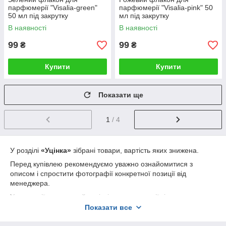
парфюмерії "Visalia-green"
парфюмерії "Visalia-pink" 50
50 мл під закрутку
мл під закрутку
В наявності
В наявності
99
99
₴
₴
Купити
Купити
Показати ще
1
/ 4
У розділі
«Уцінка»
зібрані товари, вартість яких знижена.
Перед купівлею рекомендуємо уважно ознайомитися з
описом і спростити фотографії конкретної позиції від
менеджера.
У категорії можна знайти різні види продукції зі знижкою:
Показати все
парфумерні та косметичні флакони;
пластикову та скляну тару;