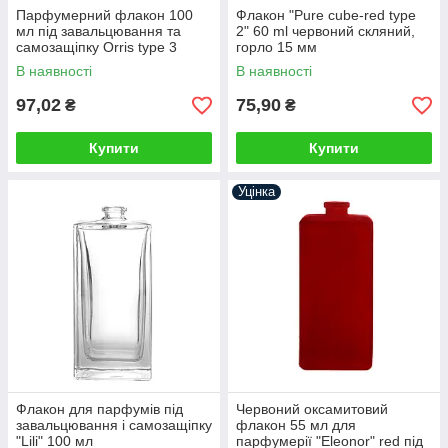
Парфумерний флакон 100
Флакон "Pure cube-red type
мл під завальцювання та
2" 60 ml червоний скляний,
самозащіпку Orris type 3
горло 15 мм
В наявності
В наявності
97,02
75,90
₴
₴
Купити
Купити
Уцінка
Флакон для парфумів під
Червоний оксамитовий
завальцювання і самозащіпку
флакон 55 мл для
"Lili" 100 мл
парфумерії "Eleonor" red під