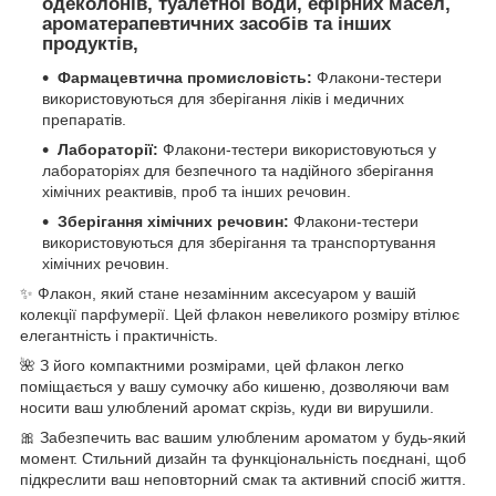
одеколонів, туалетної води, ефірних масел,
ароматерапевтичних засобів та інших
продуктів,
Фармацевтична промисловість:
Флакони-тестери
використовуються для зберігання ліків і медичних
препаратів.
Лабораторії:
Флакони-тестери використовуються у
лабораторіях для безпечного та надійного зберігання
хімічних реактивів, проб та інших речовин.
Зберігання хімічних речовин:
Флакони-тестери
використовуються для зберігання та транспортування
хімічних речовин.
✨ Флакон, який стане незамінним аксесуаром у вашій
колекції парфумерії. Цей флакон невеликого розміру втілює
елегантність і практичність.
🌺 З його компактними розмірами, цей флакон легко
поміщається у вашу сумочку або кишеню, дозволяючи вам
носити ваш улюблений аромат скрізь, куди ви вирушили.
🎀 Забезпечить вас вашим улюбленим ароматом у будь-який
момент. Стильний дизайн та функціональність поєднані, щоб
підкреслити ваш неповторний смак та активний спосіб життя.