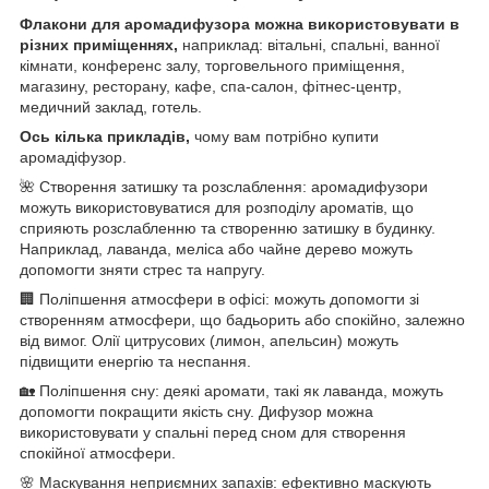
Флакони для аромадифузора можна використовувати в
різних приміщеннях,
наприклад: вітальні, спальні, ванної
кімнати, конференс залу, торговельного приміщення,
магазину, ресторану, кафе, спа-салон, фітнес-центр,
медичний заклад, готель.
Ось кілька прикладів,
чому вам потрібно купити
аромадіфузор.
🌺 Створення затишку та розслаблення: аромадифузори
можуть використовуватися для розподілу ароматів, що
сприяють розслабленню та створенню затишку в будинку.
Наприклад, лаванда, меліса або чайне дерево можуть
допомогти зняти стрес та напругу.
🏢 Поліпшення атмосфери в офісі: можуть допомогти зі
створенням атмосфери, що бадьорить або спокійно, залежно
від вимог. Олії цитрусових (лимон, апельсин) можуть
підвищити енергію та неспання.
🏡 Поліпшення сну: деякі аромати, такі як лаванда, можуть
допомогти покращити якість сну. Дифузор можна
використовувати у спальні перед сном для створення
спокійної атмосфери.
🌸 Маскування неприємних запахів: ефективно маскують