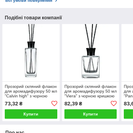
Всі умови повернення
Подібні товари компанії
Прозорий скляний флакон
Прозорий скляний флакон
Проз
для аромадифузору 50 мл
для аромадифузору 50 мл
для 
"Calvin high" з чорною
"Viera" з чорною кришкою
"Pan
кришкою
(флакон+кришка+пробка)
кри
73,32
82,39
83,
₴
₴
(флакон+кришка+пробка)
(фла
Купити
Купити
Про нас