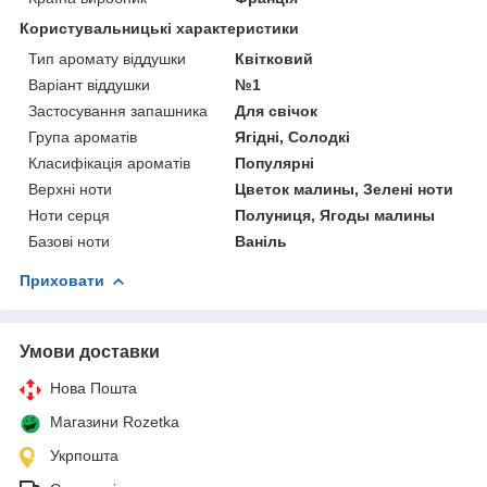
Користувальницькі характеристики
Тип аромату віддушки
Квітковий
Варіант віддушки
№1
Застосування запашника
Для свічок
Група ароматів
Ягідні, Солодкі
Класифікація ароматів
Популярні
Верхні ноти
Цветок малины, Зелені ноти
Ноти серця
Полуниця, Ягоды малины
Базові ноти
Ваніль
Приховати
Умови доставки
Нова Пошта
Магазини Rozetka
Укрпошта