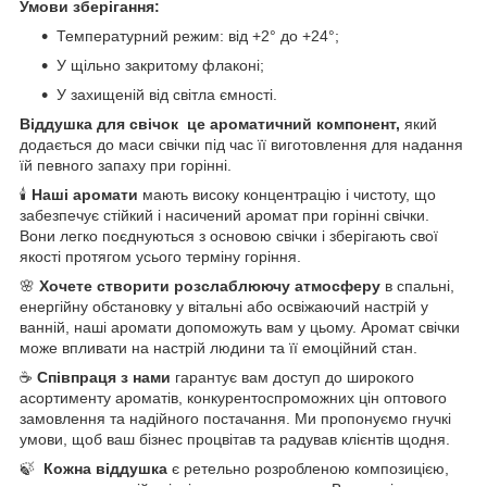
Умови зберігання:
Температурний режим: від +2° до +24°;
У щільно закритому флаконі;
У захищеній від світла ємності.
Віддушка для свічок це ароматичний компонент,
який
додається до маси свічки під час її виготовлення для надання
їй певного запаху при горінні.
🕯️
Наші аромати
мають високу концентрацію і чистоту, що
забезпечує стійкий і насичений аромат при горінні свічки.
Вони легко поєднуються з основою свічки і зберігають свої
якості протягом усього терміну горіння.
🌸
Хочете створити розслаблюючу атмосферу
в спальні,
енергійну обстановку у вітальні або освіжаючий настрій у
ванній, наші аромати допоможуть вам у цьому. Аромат свічки
може впливати на настрій людини та її емоційний стан.
☕
Співпраця з нами
гарантує вам доступ до широкого
асортименту ароматів, конкурентоспроможних цін оптового
замовлення та надійного постачання. Ми пропонуємо гнучкі
умови, щоб ваш бізнес процвітав та радував клієнтів щодня.
🍃
Кожна віддушка
є ретельно розробленою композицією,