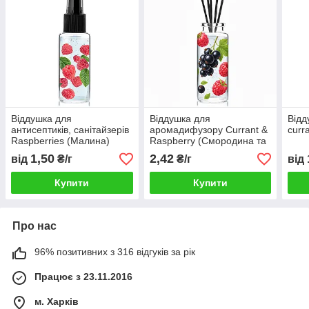
Віддушка для
Віддушка для
Відд
антисептиків, санітайзерів
аромадифузору Currant &
curr
Raspberries (Малина)
Raspberry (Смородина та
малина)
1,50
2,42
від
₴/г
₴/г
від
Купити
Купити
Про нас
96% позитивних з 316 відгуків за рік
Працює з 23.11.2016
м. Харків