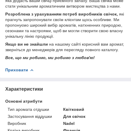
яка додасть вашій свічці приємного запаху. Ваша свічка може
стати унікальним ароматичним витвором мистецтва з нами.
Розроблена з урахуванням потреб виробників свічок,
які
прагнуть запропонувати своїм клієнтам щось особливе. Ми
пропонуємо широкий вибір ароматів, натхненних природою,
сезонами та настроями, щоб ви могли створити свою власну
унікальну лінію продукції.
Якщо ви не знайшли
на нашому сайті корисний вам аромат,
зверніться до менеджерів для перегляду повного каталогу.
Все, що ми робимо, ми робимо з любов'ю!
Приховати
Характеристики
Основні атрибути
Тип аромата отдушки
Квітковий
Застосування віддушки
Для свічок
Виробник
Nadel
Країна виробник
Франція