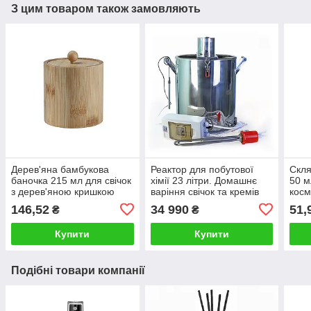
З цим товаром також замовляють
Дерев'яна бамбукова
Реактор для побутової
Скля
баночка 215 мл для свічок
хімії 23 літри. Домашнє
50 м
з дерев'яною кришкою
варіння свічок та кремів
косм
кри
146,52
34 990
51,
₴
₴
Купити
Купити
Подібні товари компанії