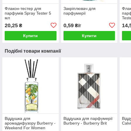
Флакон-тестер для
Закріплювач для
Флак
парфумів Spray Tester 5
парфумерії
парф
мл
Test
20,25
0,59
14,
₴
₴/г
Купити
Купити
Подібні товари компанії
Віддушка для
Віддушка для парфумерії
Відд
аромадифузору Burberry -
Burberry - Burberry Brit
Calv
Weekend For Women