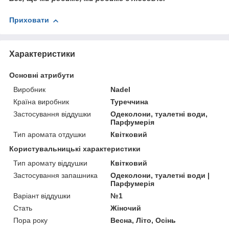
Приховати
Характеристики
Основні атрибути
Виробник
Nadel
Країна виробник
Туреччина
Застосування віддушки
Одеколони, туалетні води,
Парфумерія
Тип аромата отдушки
Квітковий
Користувальницькі характеристики
Тип аромату віддушки
Квітковий
Застосування запашника
Одеколони, туалетні води |
Парфумерія
Варіант віддушки
№1
Стать
Жіночий
Пора року
Весна, Літо, Осінь