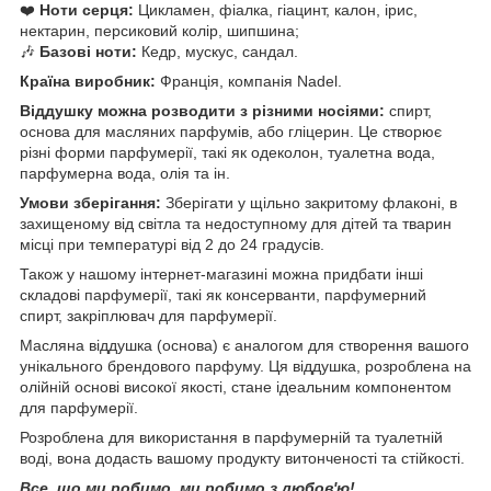
❤️
Ноти серця:
Цикламен, фіалка, гіацинт, калон, ірис,
нектарин, персиковий колір, шипшина;
🎶
Базові ноти:
Кедр, мускус, сандал.
Країна виробник:
Франція, компанія Nadel.
Віддушку можна розводити з різними носіями:
спирт,
основа для масляних парфумів, або гліцерин. Це створює
різні форми парфумерії, такі як одеколон, туалетна вода,
парфумерна вода, олія та ін.
Умови зберігання:
Зберігати у щільно закритому флаконі, в
захищеному від світла та недоступному для дітей та тварин
місці при температурі від 2 до 24 градусів.
Також у нашому інтернет-магазині можна придбати інші
складові парфумерії, такі як консерванти, парфумерний
спирт, закріплювач для парфумерії.
Масляна віддушка (основа) є аналогом для створення вашого
унікального брендового парфуму. Ця віддушка, розроблена на
олійній основі високої якості, стане ідеальним компонентом
для парфумерії.
Розроблена для використання в парфумерній та туалетній
воді, вона додасть вашому продукту витонченості та стійкості.
Все, що ми робимо, ми робимо з любов'ю!