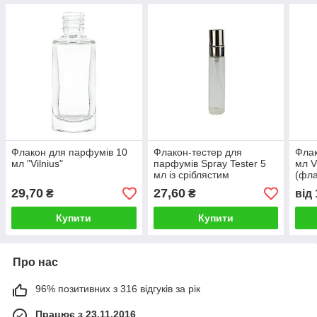
Флакон для парфумів 10
Флакон-тестер для
Флак
мл "Vilnius"
парфумів Spray Tester 5
мл V
мл із сріблястим
(фл
розпилювачем
для 
29,70
27,60
₴
₴
від
баль
Купити
Купити
Про нас
96% позитивних з 316 відгуків за рік
Працює з 23.11.2016