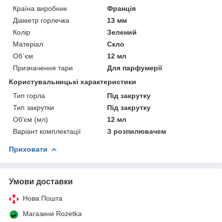
Країна виробник
Франція
Діаметр горлечка
13 мм
Колір
Зелений
Матеріал
Скло
Об`єм
12 мл
Призначення тари
Для парфумерії
Користувальницькі характеристики
Тип горла
Під закрутку
Тип закрутки
Під закрутку
Об'єм (мл)
12 мл
Варіант комплектації
З розпилювачем
Приховати
Умови доставки
Нова Пошта
Магазини Rozetka