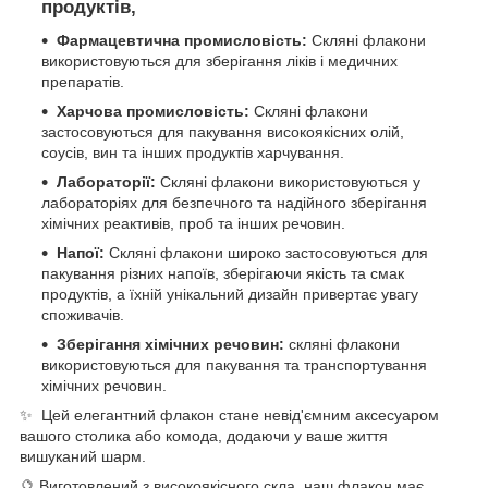
продуктів,
Фармацевтична промисловість:
Скляні флакони
використовуються для зберігання ліків і медичних
препаратів.
Харчова промисловість:
Скляні флакони
застосовуються для пакування високоякісних олій,
соусів, вин та інших продуктів харчування.
Лабораторії:
Скляні флакони використовуються у
лабораторіях для безпечного та надійного зберігання
хімічних реактивів, проб та інших речовин.
Напої:
Скляні флакони широко застосовуються для
пакування різних напоїв, зберігаючи якість та смак
продуктів, а їхній унікальний дизайн привертає увагу
споживачів.
Зберігання хімічних речовин:
скляні флакони
використовуються для пакування та транспортування
хімічних речовин.
✨ Цей елегантний флакон стане невід'ємним аксесуаром
вашого столика або комода, додаючи у ваше життя
вишуканий шарм.
🔮 Виготовлений з високоякісного скла, наш флакон має