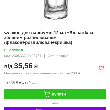
Флакон для парфумів 12 мл «Richard» із
зеленим розпилювачем
(флакон+розпилювач+кришка)
В наявності
Код: 2304337+2422757
Опт і роздріб
35,56
від
₴
Мінімальна сума замовлення на сайті — 200 ₴
27,36 ₴
від 264 шт.
Купити
або