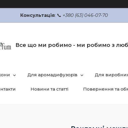
Консультація
: 📞
+380 (63) 046-07-70
Все що ми робимо - ми робимо з лю
кони
Для аромадифузорів
Для виробник
нтакти
Новини та статті
Повернення та об