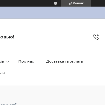
Кошик
бовью!
ів
Про нас
Доставка та оплата
мін