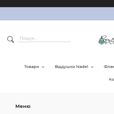
Товари
Віддушки Nadel
Фла
Ко