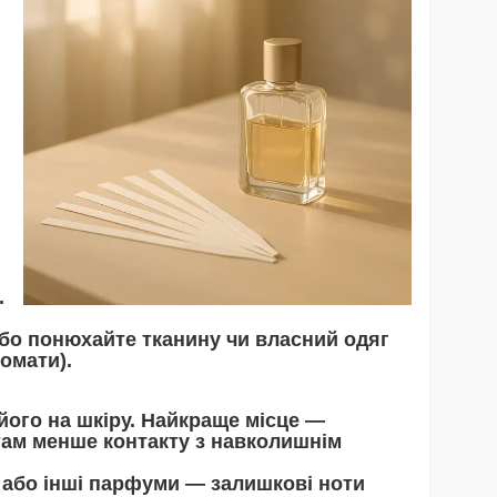
.
або понюхайте тканину чи власний одяг
ромати).
його на шкіру. Найкраще місце —
там менше контакту з навколишнім
и або інші парфуми — залишкові ноти