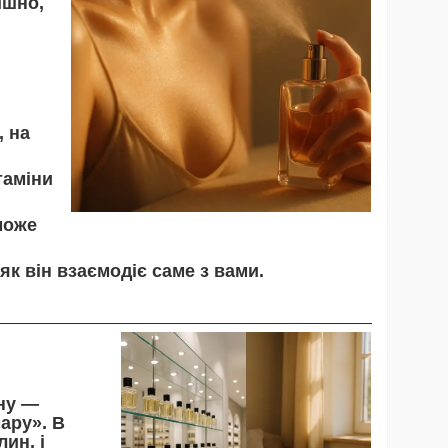
ішно,
, на
таміни
може
як він взаємодіє саме з вами.
ону —
ару». В
ин, і