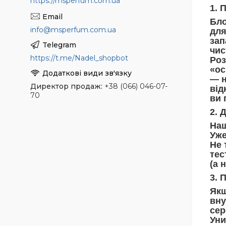
https://msperfum.com.ua
1. 
Бло
info@msperfum.com.ua
для
зап
чис
https://t.me/Nadel_shopbot
Роз
«ос
— н
Директор продаж
+38 (066) 046-07-
від
70
ви 
2. 
Наш
Уже
Не 
тес
(а 
3. 
Якщ
вну
сер
Уни