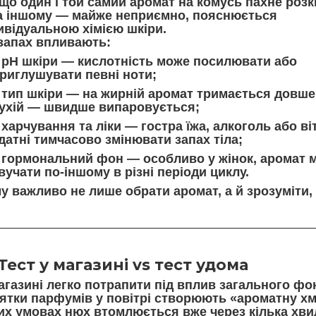
 що один і той самий аромат на комусь пахне розк
а іншому — майже неприємно, пояснюється
ивідуальною хімією шкіри
.
запах впливають:
pH шкіри
— кислотність може посилювати або
риглушувати певні ноти;
тип шкіри
— на жирній аромат тримається довше
ухій — швидше випаровується;
харчування та ліки
— гостра їжа, алкоголь або ві
датні тимчасово змінювати запах тіла;
гормональний фон
— особливо у жінок, аромат 
вучати по-іншому в різні періоди циклу.
у важливо не лише обрати аромат, а й зрозуміти,
Тест у магазині vs тест удома
агазині легко потрапити під вплив загального ф
ятки парфумів у повітрі створюють «ароматну хм
их умовах нюх втомлюється вже через кілька хвил