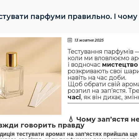
стувати парфуми правильно. І чому
13 жовтня 2025
Тестування парфумів —
коли ми вловлюємо ар
і водночас
мистецтво
розкривають свої шари,
навіть на час доби.
Щоб обрати свій аром
розпил на зап’ястя. Тр
часі
, як він дихає, змі
💧
Чому зап’ястя н
вжди говорить правду
диція тестувати аромат на зап’ястях прийшла ще 