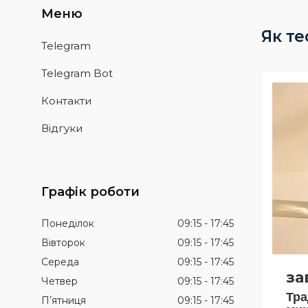
Як те
Telegram
Telegram Bot
Контакти
Відгуки
Графік роботи
Понеділок
09:15
17:45
Вівторок
09:15
17:45
Середа
09:15
17:45
за
Четвер
09:15
17:45
Тра
Пʼятниця
09:15
17:45