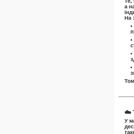
Те,
а н
інд
На 
п
с
з
з
Том
☁️
У м
дес
так