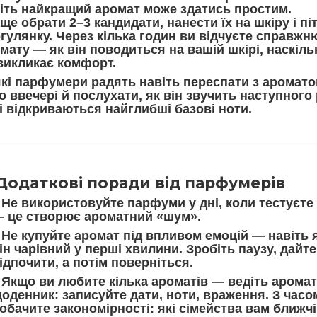
іть найкращий аромат може здатись простим.
ще обрати 2–3 кандидати, нанести їх на шкіру і
пі
гулянку.
Через кілька годин ви відчуєте справжн
мату — як він поводиться на вашій шкірі, наскільк
викликає комфорт.
кі парфумери радять навіть
переспати з аромат
о ввечері й послухати, як він звучить наступного
і відкриваються найглибші базові ноти.
Додаткові поради від парфумерів
Не використовуйте парфуми у дні, коли тестуєте
 це створює ароматний «шум».
Не купуйте аромат під впливом емоцій — навіть
ін чарівний у перші хвилини. Зробіть паузу, дайте
ідпочити, а потім поверніться.
Якщо ви любите кілька ароматів — ведіть
арома
оденник
: записуйте дати, ноти, враження. З часо
обачите закономірності: які сімейства вам ближч