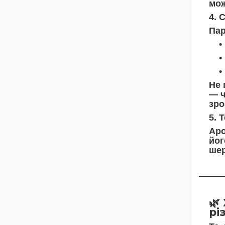
мож
4. 
Пар
Не 
— ч
зро
5. 
Аро
йог
шер
🌿
рі