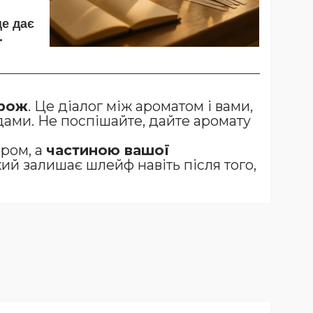
е дає
.
рож
. Це діалог між ароматом і вами,
дами. Не поспішайте, дайте аромату
аром, а
частиною вашої
ий залишає шлейф навіть після того,