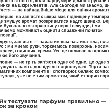
улого століття, коли парфумери демонстрували 
инки на шкірі клієнтів. Але сьогодні ми знаємо, щ
’ястя — не найнадійніше місце для оцінки аромат
перше, на зап’ястях шкіра має підвищену темпер
е змушує аромат розкриватися надто швидко. Ве
и буквально «згорають» у перші секунди, і ми
ачаємо можливість оцінити справжній початок
позиції.
друге,
зап’ястя — найактивніша частина тіла
, пос
усі: ми миємо руки, торкаємось поверхонь, носим
краси, годинник, креми. Усе це впливає на аромат
нює його звучання.
оловне —
не тріть зап’ястя одне об одне.
Це одне з
ушують навіть досвідчені поціновувачі. Тертя на
матичних компонентів і спотворює баланс компози
туалу», уже не є тим ароматом, який створив па
Як тестувати парфуми правильно —
ок за кроком