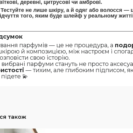
віткові, деревні, цитрусові чи амброві.
Тестуйте не лише шкіру, а й
одяг або волосся
— ц
ідчуття того, яким буде шлейф у реальному житті
дсумок
ування парфумів — це не процедура, а
подо
шкірою й композицією, між настроєм і спога
озповісти свою історію.
ді вибрані парфуми стануть не просто аксесу
истості
— тихим, але глибоким підписом, як
 підете 💫