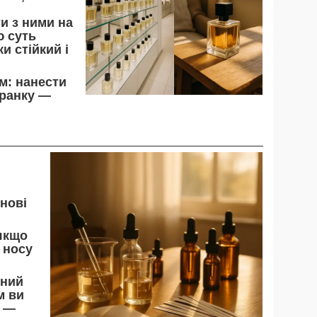
ти з ними на
ю суть
и стійкий і
ом
: нанести
 ранку —
 нові
 якщо
 носу
тний
м ви
і —