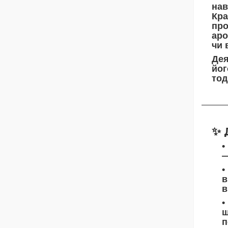
нав
Кра
про
аро
чи 
Дея
йог
тод
✨
—
в
в
щ
п