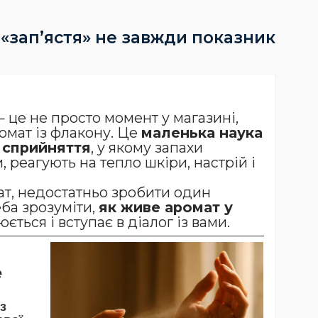
 «зап’ястя» не завжди показник
 це не просто момент у магазині,
омат із флакону. Це
маленька наука
 сприйняття
, у якому запахи
 реагують на тепло шкіри, настрій і
ат, недостатньо зробити один
еба зрозуміти,
як живе аромат у
нюється і вступає в діалог із вами.
е
з