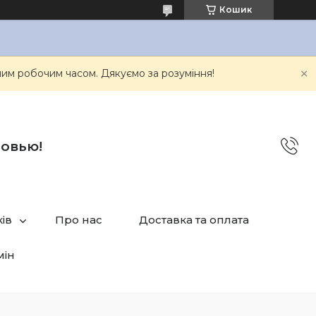
Кошик
им робочим часом. Дякуємо за розуміння!
бовью!
ів
Про нас
Доставка та оплата
мін