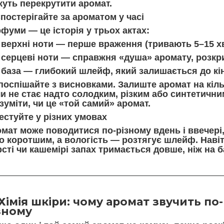
уть перекрутити аромат.
Спостерігайте за ароматом у часі
фуми — це історія у трьох актах:
верхні ноти
— перше враження (тривають 5–15 х
серцеві ноти
— справжня «душа» аромату, розкри
база
— глибокий шлейф, який залишається до кін
поспішайте з висновками. Залиште аромат на кіль
и не стає надто солодким, різким або синтетични
зуміти, чи це «той самий» аромат.
Тестуйте у різних умовах
мат може поводитися по-різному вдень і ввечері, 
о коротшим, а вологість — розтягує шлейф. Наві
сті чи кашемірі запах тримається довше, ніж на б
Хімія шкіри: чому аромат звучить по-
зному