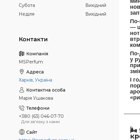
мин
Субота
Вихідний
нов
зап
Неділя
Вихідний
По-
— ц
нот
втр
ком
По-
у р
MSPerfum
при
змі
І г
Харків, Україна
пор
аро
«ри
Марія Ушакова
+380 (63) 046-07-70
Для зв'язку з нами
🌬️
кр