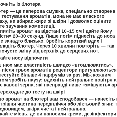
Почніть із блотера
тер — це паперова смужка, спеціально створена
 тестування ароматів. Вона не має власного
аху, не вбирає жири зі шкіри і дозволяє оцінити
те звучання композиції.
пиліть аромат на відстані
10–15 см
і дайте йому
істи» 20–30 секунд. Лише потім піднесіть до носа
е занадто близько. Зробіть короткий вдих і
кладіть блотер. Через 10 хвилин повторіть — так
почуєте зміну від верхніх до серцевих нот.
Дайте носу відпочити
 нюх має властивість швидко «втомлюватись».
 після трьох ароматів рецептори притуплюються
тестуйте більше
4 парфумів за раз
. Між кожним
том зробіть паузу: вдихніть нейтральне повітря 
не кавові зерна, які насправді лише «змішують» а
Переходьте до тесту на шкірі
о аромат на блотері вам сподобався — нанесіть 
трішня частина передпліччя
або ліктьовий згин: 
едовищем, шкіра чиста і нейтральна.
кайте місць, де ви наносили креми, дезінфектор