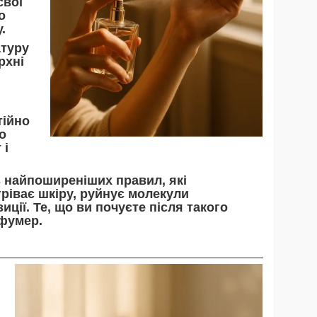
свої
о
у
.
атуру
рхні
тійно
о
 і
 найпоширеніших правил, які
гріває шкіру, руйнує молекули
ції. Те, що ви почуєте після такого
рфумер.