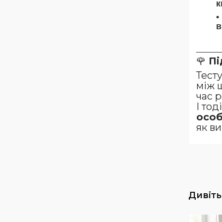
к
в
🌹
Пі
Тест
між 
час р
І то
особ
як ви