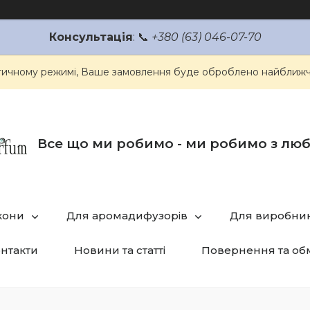
Консультація
: 📞
+380 (63) 046-07-70
атичному режимі, Ваше замовлення буде оброблено найближч
Все що ми робимо - ми робимо з лю
кони
Для аромадифузорів
Для виробник
нтакти
Новини та статті
Повернення та об