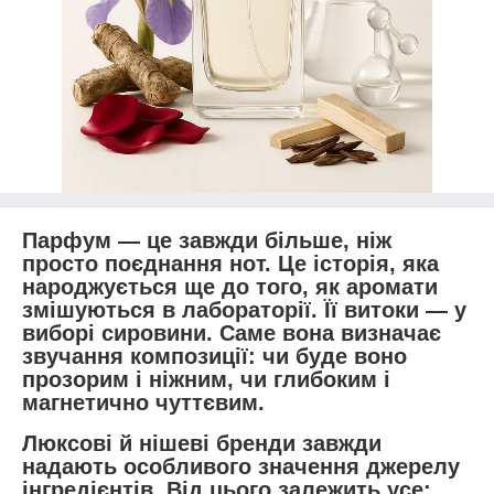
Парфум — це завжди більше, ніж
просто поєднання нот. Це історія, яка
народжується ще до того, як аромати
змішуються в лабораторії. Її витоки — у
виборі сировини. Саме вона визначає
звучання композиції: чи буде воно
прозорим і ніжним, чи глибоким і
магнетично чуттєвим.
Люксові й нішеві бренди завжди
надають особливого значення джерелу
інгредієнтів. Від цього залежить усе: