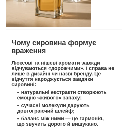
Чому сировина формує
враження
Люксові та нішеві аромати завжди
відчуваються «дорожчими». І справа не
лише в дизайні чи назві бренду. Це
відчуття народжується завдяки
сировині:
натуральні екстракти створюють
емоцію «живого» запаху;
сучасні молекули дарують
довгограючий шлейф;
баланс між ними — це гармонія,
що звучить дорого й вишукано.