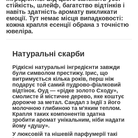
стійкість, шлейф, багатство відтінків і
навіть здатність аромату викликати
емоції. Тут немає місця випадковості:
кожна крапля есенції обрана з точністю
ювеліра.
Натуральні скарби
Рідкісні натуральні інгредієнти завжди
були символом престижу. Ірис, що
витримується кілька років, перш ніж
подарує той самий пудрово-фіалковий
відтінок. Оуд — «рідке золото Сходу»,
смолисте й містичне дерево, яке коштує
дорожче за метал. Сандал з Індії з його
молочною глибиною та м’яким теплом.
Крапля таких компонентів здатна
зробити аромат унікальним, ніби надати
йому «душу».
У люксовій та нішевій парфумерії такі