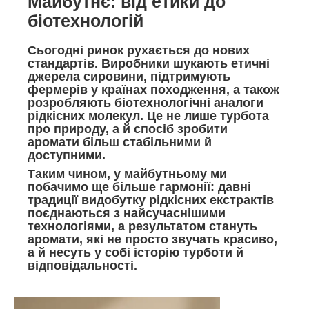
Майбутнє: від етики до
біотехнологій
Сьогодні ринок рухається до нових
стандартів. Виробники шукають етичні
джерела сировини, підтримують
фермерів у країнах походження, а також
розробляють біотехнологічні аналоги
рідкісних молекул. Це не лише турбота
про природу, а й спосіб зробити
аромати більш стабільними й
доступними.
Таким чином, у майбутньому ми
побачимо ще більше гармонії: давні
традиції видобутку рідкісних екстрактів
поєднаються з найсучаснішими
технологіями, а результатом стануть
аромати, які не просто звучать красиво,
а й несуть у собі історію турботи й
відповідальності.