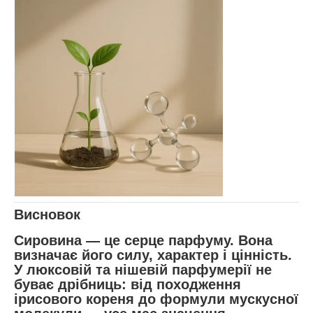
Висновок
Сировина — це серце парфуму. Вона
визначає його силу, характер і цінність.
У люксовій та нішевій парфумерії не
буває дрібниць: від походження
ірисового кореня до формули мускусної