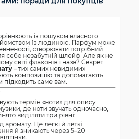
тами: поради для покупців
орівнюють із пошуком власного
найомством із людиною. Парфум може
евненості, створювати потрібний
ля себе незабутній шлейф. Але як не
ому світі флаконів і назв? Секрет
мату
– тих самих невидимих
мують композицію та допомагають
м підходить саме вам.
?
ують термін «ноти» для опису
музики, де ноти звучать одночасно,
нято виділяти три рівні:
 аромату. Це легкі й леткі
ення й зникають через 5–20
відтінки.