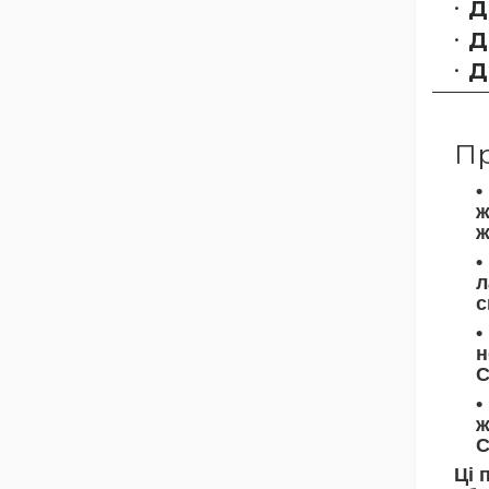
Д
Д
Д
Пр
ж
ж
л
с
н
С
ж
С
Ці 