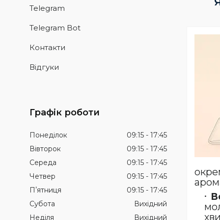
Telegram
Telegram Bot
Контакти
Відгуки
Графік роботи
Понеділок
09:15
17:45
Вівторок
09:15
17:45
Середа
09:15
17:45
окре
Четвер
09:15
17:45
арома
Пʼятниця
09:15
17:45
В
Субота
Вихідний
мол
хви
Неділя
Вихідний