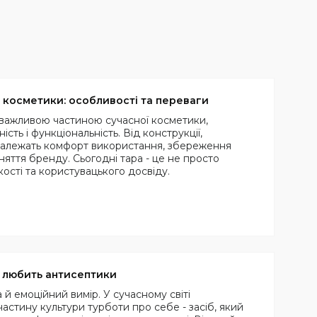
косметики: особливості та переваги
важливою частиною сучасної косметики,
ість і функціональність. Від конструкції,
 залежать комфорт використання, збереження
яття бренду. Сьогодні тара - це не просто
ості та користувацького досвіду.
к любить антисептики
 й емоційний вимір. У сучасному світі
астину культури турботи про себе - засіб, який