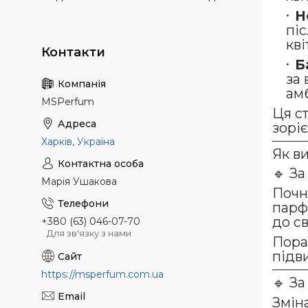
Н
піс
кві
Б
за 
амб
MSPerfum
Ця с
зоріє
Харків, Україна
Як в
🔹 З
Марія Ушакова
Почні
парфу
до с
+380 (63) 046-07-70
Для зв'язку з нами
Пора
підв
https://msperfum.com.ua
🔹 З
Зміна