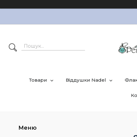
Товари
Віддушки Nadel
Фла
Ко