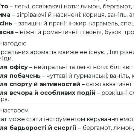
іто
– легкі, освіжаючі ноти: лимон, бергамот,
има
– зігріваючі й насичені: кориця, ваніль, 
сінь
– затишні й пряні: інжир, карамель, спе
есна
– ніжні й романтичні: півонія, бузок, тр
а нагодою
ерсальних ароматів майже не існує. Для різн
міди.
ля офісу
– нейтральні та легкі ноти: білі квіт
ля побачень
– чуттєві й гурманські: ваніль,
ля спорту й активностей
– свіжі акватичні 
ля вечора й особливих подій
– розкішні сх
ра.
а настроєм
ат може стати інструментом керування емоц
ля бадьорості й енергії
– бергамот, лимон, 