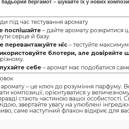
 бадьорий бергамот – шукайте їх у нових компози
ди під час тестування аромату
е поспішайте
– дайте аромату розкритися 
ути серце й базу.
е перевантажуйте ніс
– тестуйте максимум 
икористовуйте блотери, але довіряйте ш
різному.
лухайте себе
– аромат має подобатися саме 
овок
 аромату – це ключ до розуміння парфуму. 
ати композиції, орієнтуватися у величезному 
справді стають частиною вашої особистості. 
мідою, звертайте увагу на улюблені інгредіє
иво, саме наступний флакон відкриє для вас 