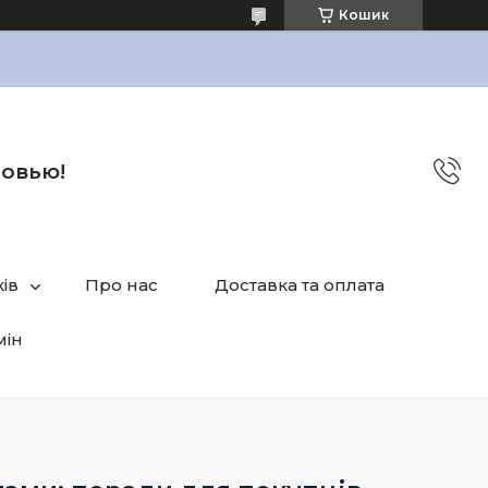
Кошик
бовью!
ів
Про нас
Доставка та оплата
мін