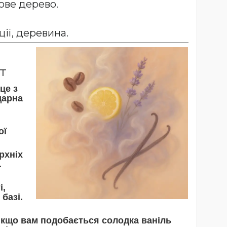
лове дерево.
ції, деревина.
т
це з
дарна
ої
рхніх
.
і,
 базі.
якщо вам подобається солодка ваніль