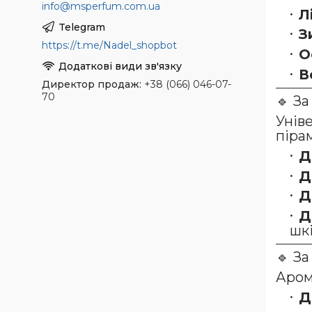
info@msperfum.com.ua
Л
З
https://t.me/Nadel_shopbot
О
В
Директор продаж
+38 (066) 046-07-
70
🔹 З
Унів
піра
Д
Д
Д
Д
шкі
🔹 З
Аром
Д