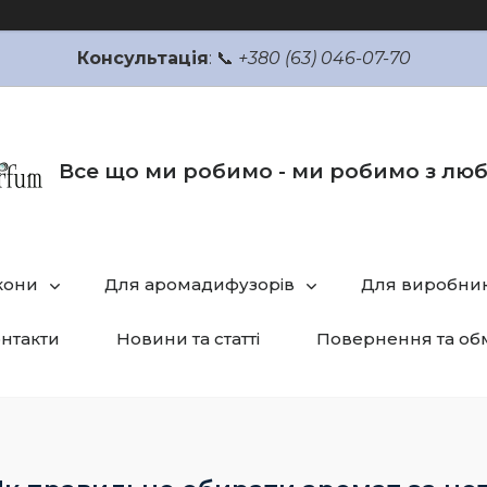
Консультація
: 📞
+380 (63) 046-07-70
Все що ми робимо - ми робимо з лю
кони
Для аромадифузорів
Для виробник
нтакти
Новини та статті
Повернення та об