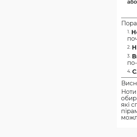
або
Пора
Н
поч
Н
В
по-
С
Висн
Ноти
обир
які 
піра
можл