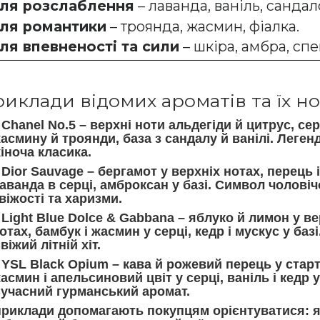
ля розслаблення
– лаванда, ваніль, санда
ля романтики
– троянда, жасмин, фіалка.
ля впевненості та сили
– шкіра, амбра, спе
иклади відомих ароматів та їх но
Chanel No.5
– верхні ноти альдегіди й цитрус, сер
асмину й троянди, база з сандалу й ванілі. Леген
іноча класика.
Dior Sauvage
– бергамот у верхніх нотах, перець і
аванда в серці, амброксан у базі. Символ чоловіч
віжості та харизми.
Light Blue Dolce & Gabbana
– яблуко й лимон у ве
отах, бамбук і жасмин у серці, кедр і мускус у базі
віжий літній хіт.
YSL Black Opium
– кава й рожевий перець у старт
асмин і апельсиновий цвіт у серці, ваніль і кедр у
учасний гурманський аромат.
приклади допомагають покупцям орієнтуватися: 