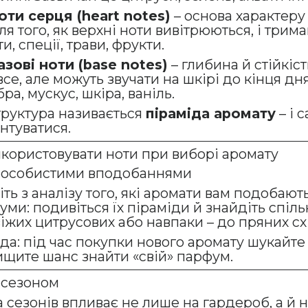
оти серця (heart notes)
– основа характеру
ля того, як верхні ноти вивітрюються, і три
ти, спеції, трави, фрукти.
азові ноти (base notes)
– глибина й стійкіс
все, але можуть звучати на шкірі до кінця дн
ра, мускус, шкіра, ваніль.
труктура називається
піраміда аромату
– і 
нтуватися.
икористовувати ноти при виборі аромату
а особистими вподобаннями
ть з аналізу того, які аромати вам подобают
ми: подивіться їх піраміди й знайдіть спіль
віжих цитрусових або навпаки – до пряних сх
да: під час покупки нового аромату шукайте 
ищите шанс знайти «свій» парфум.
а сезоном
 сезонів впливає не лише на гардероб, а й н