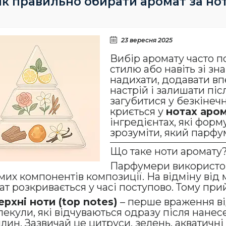
Як правильно обирати аромат за но
23 вересня 2025
Вибір аромату часто п
стилю або навіть зі з
надихати, додавати вп
настрій і залишати піс
загубитися у безкінечн
криється у
нотах аро
інгредієнтах, які фор
зрозуміти, який парфу
Що таке ноти аромату
Парфумери використов
мих компонентів композиції. На відміну від 
т розкривається у часі поступово. Тому прий
ерхні ноти (top notes)
– перше враження від
екули, які відчуваються одразу після нанес
лин. Зазвичай це цитруси, зелень, акватичні 