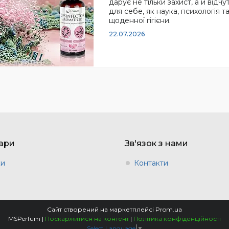
дарує не тільки захист, а й відч
для себе, як наука, психологія т
щоденної гігієни.
22.07.2026
вари
Зв'язок з нами
ки
Контакти
Сайт створений на маркетплейсі
Prom.ua
MSPerfum |
Поскаржитися на контент
|
Політика конфіденційності
Select Language
▼