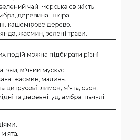
 зелений чай, морська свіжість.
амбра, деревина, шкіра.
ції, кашемірове дерево.
оянда, жасмин, зелені трави.
их подій можна підбирати різні
и, чай, м’який мускус.
 кава, жасмин, малина.
та цитрусові: лимон, м’ята, озон.
ідні та деревні: уд, амбра, пачулі,
іями.
м’ята.