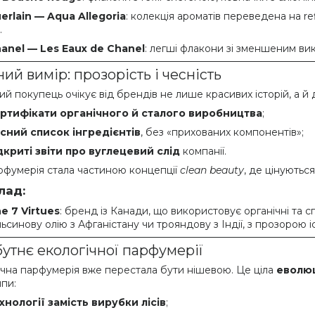
erlain — Aqua Allegoria
: колекція ароматів переведена на re
.
anel — Les Eaux de Chanel
: легші флакони зі зменшеним ви
ий вимір: прозорість і чесність
й покупець очікує від брендів не лише красивих історій, а й д
ртифікати органічного й сталого виробництва
;
сний список інгредієнтів
, без «прихованих компонентів»;
дкриті звіти про вуглецевий слід
компанії.
рфумерія стала частиною концепції
clean beauty
, де цінуються
лад:
e 7 Virtues
: бренд із Канади, що використовує органічні та 
ьсинову олію з Афганістану чи трояндову з Індії, з прозорою 
утнє екологічної парфумерії
ічна парфумерія вже перестала бути нішевою. Це ціла
еволюц
пи:
хнології замість вирубки лісів
;