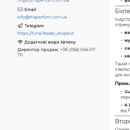
https://msperfum.com.ua
Bv
Біоте
info@msperfum.com.ua
Індуст
отриму
ва
https://t.me/Nadel_shopbot
му
са
Директор продаж
+38 (066) 046-07-
70
кв
Такий п
з’явля
для ек
Прик
Gu
пере
A 
від 
Втор
Одним 