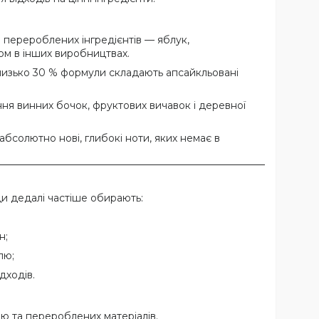
з перероблених інгредієнтів — яблук,
ом в інших виробництвах.
близько 30 % формули складають апсайкльовані
ння винних бочок, фруктових вичавок і деревної
абсолютно нові, глибокі ноти, яких немає в
и дедалі частіше обирають:
н;
лю;
дходів.
нію та перероблених матеріалів.