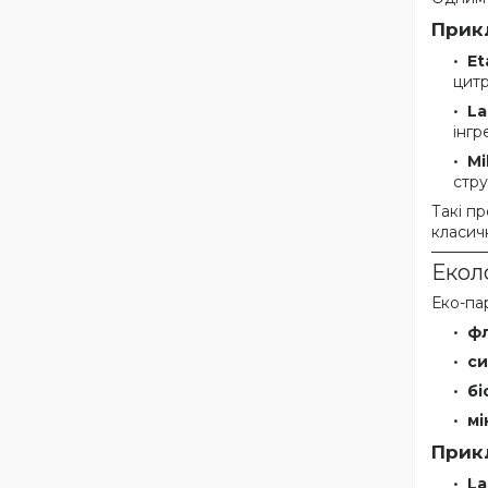
Прик
Et
цитр
La
інгр
Mi
стру
Такі пр
класичн
Екол
Еко-па
фл
си
бі
мі
Прик
La