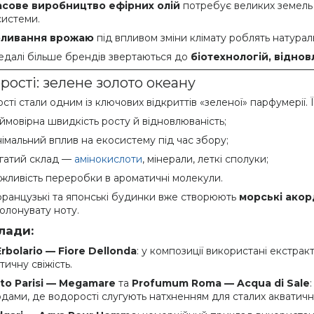
сове виробництво ефірних олій
потребує великих земель 
системи.
оливання врожаю
під впливом зміни клімату роблять натураль
едалі більше брендів звертаються до
біотехнологій, відно
рості: зелене золото океану
ті стали одним із ключових відкриттів «зеленої» парфумерії. Ї
ймовірна швидкість росту й відновлюваність;
німальний вплив на екосистему під час збору;
гатий склад —
амінокислоти
, мінерали, леткі сполуки;
жливість переробки в ароматичні молекули.
французькі та японські будинки вже створюють
морські ако
солонувату ноту.
лади:
Erbolario — Fiore Dellonda
: у композиції використані екстр
тичну свіжість.
to Parisi — Megamare
та
Profumum Roma — Acqua di Sale
дами, де водорості слугують натхненням для сталих акватичн