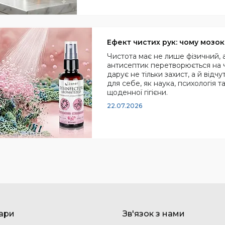
Ефект чистих рук: чому мозо
Чистота має не лише фізичний, а
антисептик перетворюється на ч
дарує не тільки захист, а й відч
для себе, як наука, психологія т
щоденної гігієни.
22.07.2026
вари
Зв'язок з нами