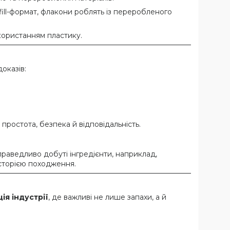
fill-формат, флакони роблять із переробленого
користанням пластику.
оказів:
 простота, безпека й відповідальність.
справедливо добуті інгредієнти, наприклад,
історією походження.
ія індустрії
, де важливі не лише запахи, а й