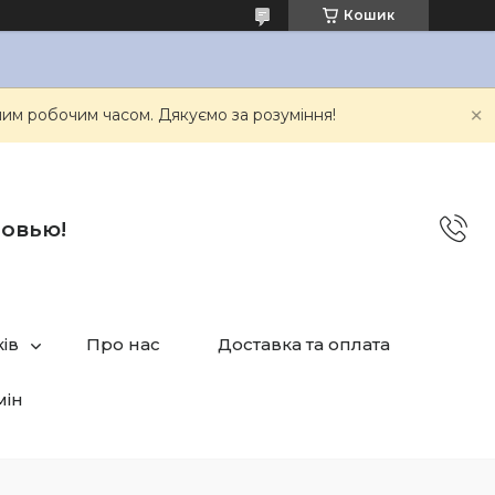
Кошик
им робочим часом. Дякуємо за розуміння!
бовью!
ів
Про нас
Доставка та оплата
мін