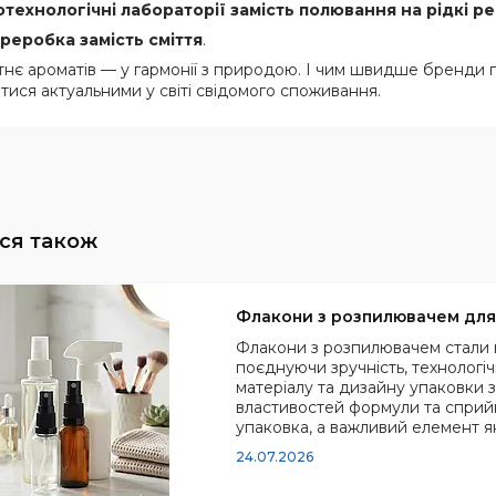
отехнологічні лабораторії замість полювання на рідкі р
реробка замість сміття
.
нє ароматів — у гармонії з природою. І чим швидше бренди 
тися актуальними у світі свідомого споживання.
Флакони з розпилювачем для 
Флакони з розпилювачем стали 
поєднуючи зручність, технологічн
матеріалу та дизайну упаковки
властивостей формули та сприйн
упаковка, а важливий елемент як
24.07.2026