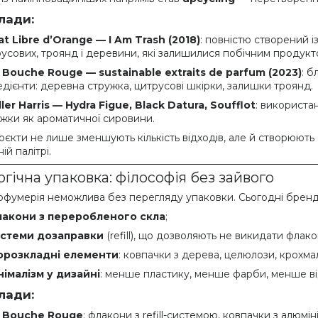
лади:
at Libre d’Orange — I Am Trash (2018)
: повністю створений і
усових, троянд і деревини, які залишилися побічним продукт
 Bouche Rouge — sustainable extraits de parfum (2023)
: 
едієнти: деревна стружка, цитрусові шкірки, залишки троянд.
ller Harris — Hydra Figue, Black Datura, Soufflot
: використа
жки як ароматичної сировини.
оєкти не лише зменшують кількість відходів, але й створюють 
ій палітрі.
огічна упаковка: філософія без зайвого
рфумерія неможлива без перегляду упаковки. Сьогодні бренд
акони з переробленого скла
;
стеми дозаправки
(refill), що дозволяють не викидати флако
орозкладні елементи
: ковпачки з дерева, целюлози, крохма
німалізм у дизайні
: менше пластику, менше фарби, менше ві
лади:
 Bouche Rouge
: флакони з refill-системою, ковпачки з алюмі