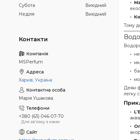
Ма
Субота
Вихідний
еко
Неділя
Вихідний
К
Тому д
Водо
Водорос
не
MSPerfum
мі
ба
мо
Харків, Україна
Деякі 
легку 
Марія Ушакова
Прик
L’
+380 (63) 046-07-70
аква
Для зв'язку з нами
Or
акор