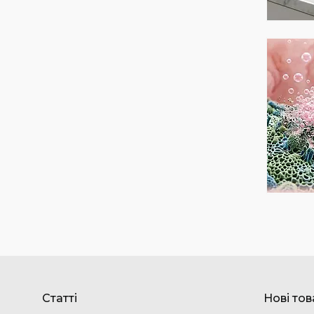
Статті
Нові то