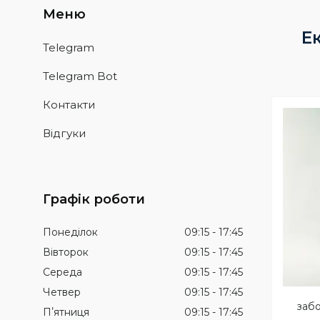
Е
Telegram
Telegram Bot
Контакти
Відгуки
Графік роботи
Понеділок
09:15
17:45
Вівторок
09:15
17:45
Середа
09:15
17:45
Четвер
09:15
17:45
забо
Пʼятниця
09:15
17:45