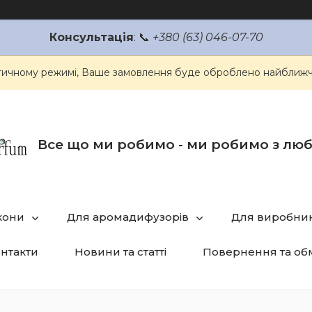
Консультація
: 📞
+380 (63) 046-07-70
атичному режимі, Ваше замовлення буде оброблено найближч
Все що ми робимо - ми робимо з лю
кони
Для аромадифузорів
Для виробник
нтакти
Новини та статті
Повернення та об