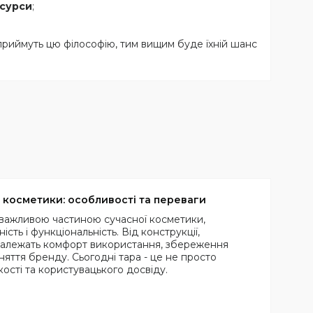
есурси
;
приймуть цю філософію, тим вищим буде їхній шанс
косметики: особливості та переваги
важливою частиною сучасної косметики,
ість і функціональність. Від конструкції,
 залежать комфорт використання, збереження
яття бренду. Сьогодні тара - це не просто
ості та користувацького досвіду.