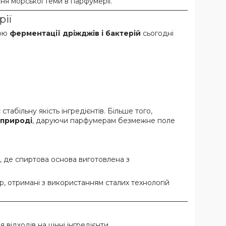
ня морської теми в парфумерії.
рії
гою
ферментації дріжджів і бактерій
сьогодні
абільну якість інгредієнтів. Більше того,
 природі
, даруючи парфумерам безмежне поле
т, де спиртова основа виготовлена з
р, отримані з використанням сталих технологій
відходів на цінні інгредієнти.