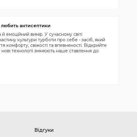
к любить антисептики
 й емоційний вимір. У сучасному світі
астину культури турботи про себе - засіб, який
уття комфорту, свіжості та впевненості. Відкрийте
а нові технології змінюють наше ставлення до
Відгуки