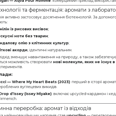
lgari — Aqva Pour Homme
: комерційний приклад використан
хнології та ферментація: аромати з лаборато
рія активно застосовує досягнення біотехнологій. За допомо
ють:
нілін із рисових висівок
;
скусні ноти без тварин
;
ндалову олію з клітинних культур
;
іткові акорди
, ідентичні натуральним.
ідхід зменшує навантаження на природу, а також забезпечує ст
ється можливість створювати
нові молекули, яких не існує в
спериментів.
лади:
cci — Where My Heart Beats (2023)
: перший в історії арома
роблених вуглецевих викидів.
Drop d’Issey (Issey Miyake)
: включає upcycled-кардамон і кед
Firmenich.
инна переробка: аромат із відходів
із найінноваційніших напрямів став
upcycling
— перетворення 