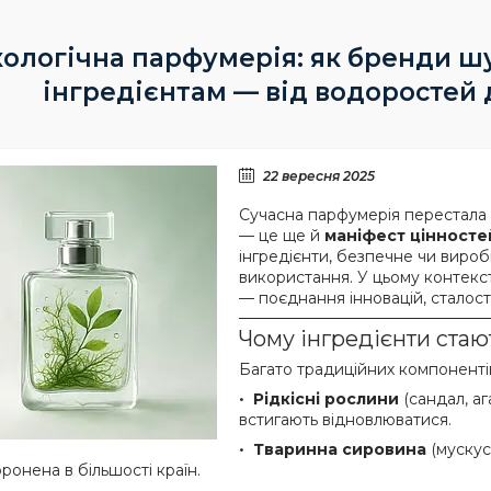
кологічна парфумерія: як бренди ш
інгредієнтам — від водоростей 
22 вересня 2025
Сучасна парфумерія перестала б
— це ще й
маніфест цінносте
інгредієнти, безпечне чи виро
використання. У цьому контекс
— поєднання інновацій, сталості
Чому інгредієнти ста
Багато традиційних компоненті
Рідкісні рослини
(сандал, а
встигають відновлюватися.
Тваринна сировина
(мускус
ронена в більшості країн.