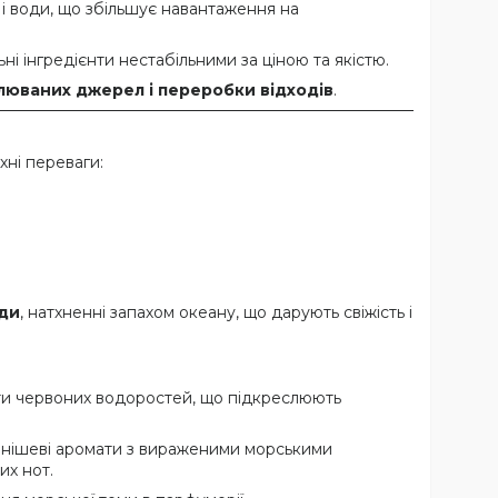
і води, що збільшує навантаження на
ні інгредієнти нестабільними за ціною та якістю.
влюваних джерел і переробки відходів
.
хні переваги:
рди
, натхненні запахом океану, що дарують свіжість і
акти червоних водоростей, що підкреслюють
: нішеві аромати з вираженими морськими
их нот.