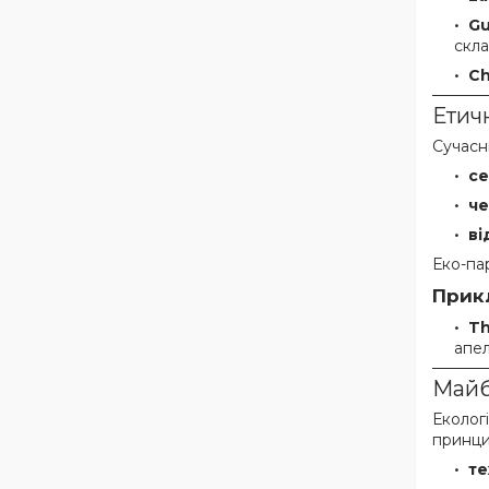
Gu
скла
Ch
Етичн
Сучасни
се
че
ві
Еко-па
Прик
Th
апел
Майб
Еколог
принци
те