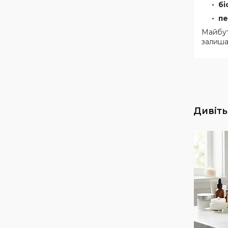
бі
пе
Майбут
залиша