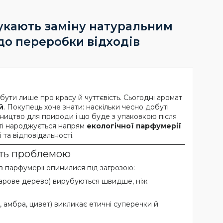
укають заміну натуральним
до переробки відходів
ути лише про красу й чуттєвість. Сьогодні аромат
й
. Покупець хоче знати: наскільки чесно добуті
бництво для природи і що буде з упаковкою після
ті народжується напрям
екологічної парфумерії
 та відповідальності.
ють проблемою
в парфумерії опинилися під загрозою:
гарове дерево) вирубуються швидше, ніж
, амбра, цивет) викликає етичні суперечки й