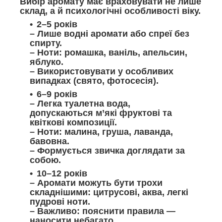
Вибір аромату має враховувати не лише
склад, а й психологічні особливості віку.
2–5 років
– Лише водні аромати або спреї без
спирту.
– Ноти: ромашка, ваніль, апельсин,
яблуко.
– Використовувати у особливих
випадках (свято, фотосесія).
6–9 років
– Легка туалетна вода,
допускаються м’які фруктові та
квіткові композиції.
– Ноти: малина, груша, лаванда,
бавовна.
– Формується звичка доглядати за
собою.
10–12 років
– Аромати можуть бути трохи
складнішими: цитрусові, аква, легкі
пудрові ноти.
– Важливо: пояснити правила —
наносити небагато,