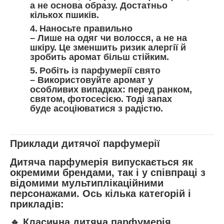
а не основа образу. Достатньо
кількох пшиків.
Наносьте правильно
– Лише на одяг чи волосся, а не на
шкіру. Це зменшить ризик алергії й
зробить аромат більш стійким.
Робіть із парфумерії свято
– Використовуйте аромат у
особливих випадках: перед ранком,
святом, фотосесією. Тоді запах
буде асоціюватися з радістю.
Приклади дитячої парфумерії
Дитяча парфумерія випускається як
окремими брендами, так і у співпраці з
відомими мультиплікаційними
персонажами. Ось кілька категорій і
прикладів:
🔹 Класична дитяча парфумерія