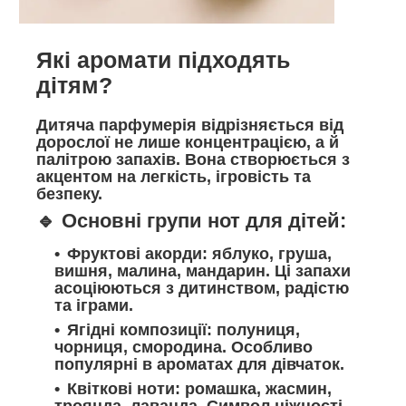
Які аромати підходять
дітям?
Дитяча парфумерія відрізняється від
дорослої не лише концентрацією, а й
палітрою запахів. Вона створюється з
акцентом на легкість, ігровість та
безпеку.
🔹 Основні групи нот для дітей:
Фруктові акорди
: яблуко, груша,
вишня, малина, мандарин. Ці запахи
асоціюються з дитинством, радістю
та іграми.
Ягідні композиції
: полуниця,
чорниця, смородина. Особливо
популярні в ароматах для дівчаток.
Квіткові ноти
: ромашка, жасмин,
троянда, лаванда. Символ ніжності,