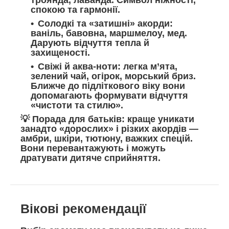
спокою та гармонії.
Солодкі та «затишні» акорди
:
ваніль, бавовна, маршмелоу, мед.
Дарують відчуття тепла й
захищеності.
Свіжі й аква-ноти
: легка м’ята,
зелений чай, огірок, морський бриз.
Ближче до підліткового віку вони
допомагають формувати відчуття
«чистоти та стилю».
💡
Порада для батьків:
краще уникати
занадто «дорослих» і різких акордів —
амбри, шкіри, тютюну, важких спецій.
Вони перевантажують і можуть
дратувати дитяче сприйняття.
Вікові рекомендації