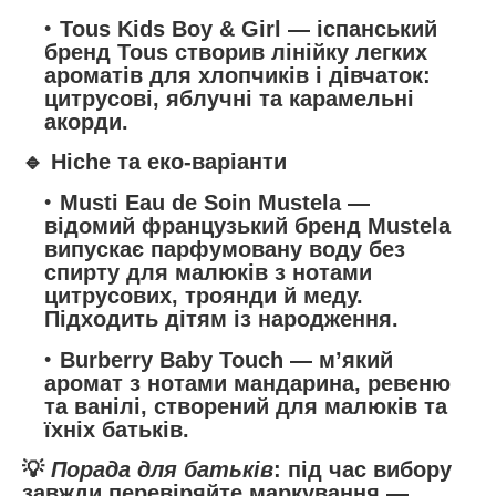
Tous Kids Boy & Girl
— іспанський
бренд Tous створив лінійку легких
ароматів для хлопчиків і дівчаток:
цитрусові, яблучні та карамельні
акорди.
🔹 Нiche та еко-варіанти
Musti Eau de Soin Mustela
—
відомий французький бренд Mustela
випускає парфумовану воду без
спирту для малюків з нотами
цитрусових, троянди й меду.
Підходить дітям із народження.
Burberry Baby Touch
— м’який
аромат з нотами мандарина, ревеню
та ванілі, створений для малюків та
їхніх батьків.
💡
Порада для батьків
: під час вибору
завжди перевіряйте маркування —