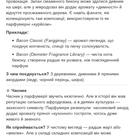
провокація. Запах смаженого бекону може здатися дивним
на шкірі, але у мікродозах він додає аромату «димності» й
відчуття просмаженого дерева. Є навіть фанати, які
колекціонують такі композиції, використовуючи їх як
парфумерні «курйози».
Приклади:
Bacon Classic (Fargginay)
— аромат-легенда, що
поєднує копченість, спеції та легку солонуватість.
Bacon (Demeter Fragrance Library)
— чиста нота
бекону, створена радше як розвага, ніж повсякденний
парфум.
З чим поєднується?
З деревними, димними й пряними
акордами (кедр, чорний перець, шкіра).
🧄
Часник
Часник у парфумерії звучить екзотично. Але в історії він мав
репутацію сильного афродизіака, а в деяких культурах —
захисного символу. Парфумери ризикнули: часниковий акорд
додає аромату пряної «кухонної» гостроти, чогось дуже
живого й земного.
Як сприймається?
У чистому вигляді — радше жарт або
«виклик». Але у складі складних композицій він може