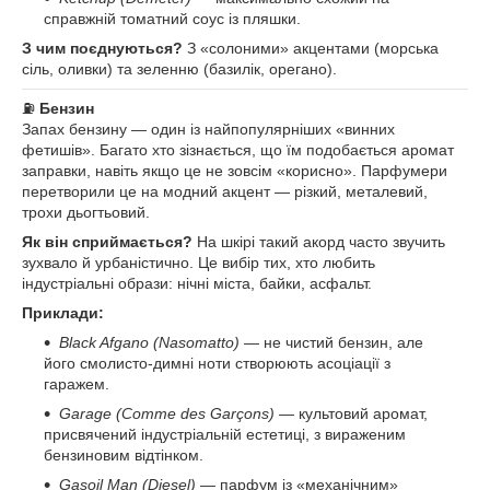
справжній томатний соус із пляшки.
З чим поєднуються?
З «солоними» акцентами (морська
сіль, оливки) та зеленню (базилік, орегано).
⛽
Бензин
Запах бензину — один із найпопулярніших «винних
фетишів». Багато хто зізнається, що їм подобається аромат
заправки, навіть якщо це не зовсім «корисно». Парфумери
перетворили це на модний акцент — різкий, металевий,
трохи дьогтьовий.
Як він сприймається?
На шкірі такий акорд часто звучить
зухвало й урбаністично. Це вибір тих, хто любить
індустріальні образи: нічні міста, байки, асфальт.
Приклади:
Black Afgano (Nasomatto)
— не чистий бензин, але
його смолисто-димні ноти створюють асоціації з
гаражем.
Garage (Comme des Garçons)
— культовий аромат,
присвячений індустріальній естетиці, з вираженим
бензиновим відтінком.
Gasoil Man (Diesel)
— парфум із «механічним»