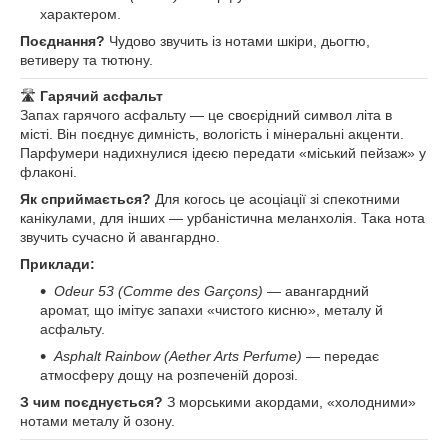
характером.
Поєднання?
Чудово звучить із нотами шкіри, дьогтю,
ветиверу та тютюну.
🛣
Гарячий асфальт
Запах гарячого асфальту — це своєрідний символ літа в
місті. Він поєднує димність, вологість і мінеральні акценти.
Парфумери надихнулися ідеєю передати «міський пейзаж» у
флаконі.
Як сприймається?
Для когось це асоціації зі спекотними
канікулами, для інших — урбаністична меланхолія. Така нота
звучить сучасно й авангардно.
Приклади:
Odeur 53 (Comme des Garçons)
— авангардний
аромат, що імітує запахи «чистого кисню», металу й
асфальту.
Asphalt Rainbow (Aether Arts Perfume)
— передає
атмосферу дощу на розпеченій дорозі.
З чим поєднується?
З морськими акордами, «холодними»
нотами металу й озону.