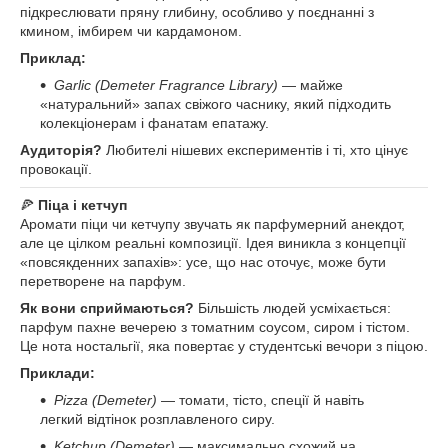
підкреслювати пряну глибину, особливо у поєднанні з
кмином, імбирем чи кардамоном.
Приклад:
Garlic (Demeter Fragrance Library)
— майже
«натуральний» запах свіжого часнику, який підходить
колекціонерам і фанатам епатажу.
Аудиторія?
Любителі нішевих експериментів і ті, хто цінує
провокації.
🍕
Піца і кетчуп
Аромати піци чи кетчупу звучать як парфумерний анекдот,
але це цілком реальні композиції. Ідея виникла з концепції
«повсякденних запахів»: усе, що нас оточує, може бути
перетворене на парфум.
Як вони сприймаються?
Більшість людей усміхається:
парфум пахне вечерею з томатним соусом, сиром і тістом.
Це нота ностальгії, яка повертає у студентські вечори з піцою.
Приклади:
Pizza (Demeter)
— томати, тісто, спеції й навіть
легкий відтінок розплавленого сиру.
Ketchup (Demeter)
— максимально схожий на