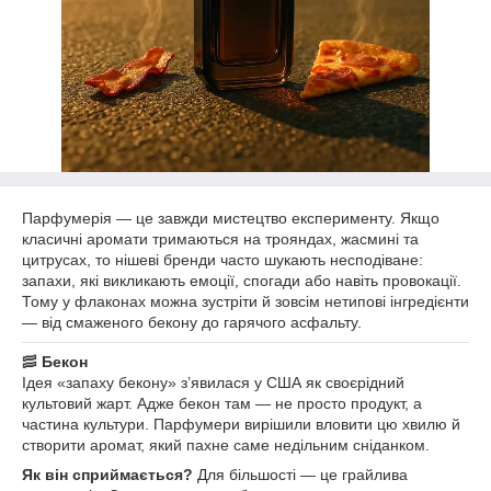
Парфумерія — це завжди мистецтво експерименту. Якщо
класичні аромати тримаються на трояндах, жасмині та
цитрусах, то нішеві бренди часто шукають несподіване:
запахи, які викликають емоції, спогади або навіть провокації.
Тому у флаконах можна зустріти й зовсім нетипові інгредієнти
— від смаженого бекону до гарячого асфальту.
🥓
Бекон
Ідея «запаху бекону» з’явилася у США як своєрідний
культовий жарт. Адже бекон там — не просто продукт, а
частина культури. Парфумери вирішили вловити цю хвилю й
створити аромат, який пахне саме недільним сніданком.
Як він сприймається?
Для більшості — це грайлива