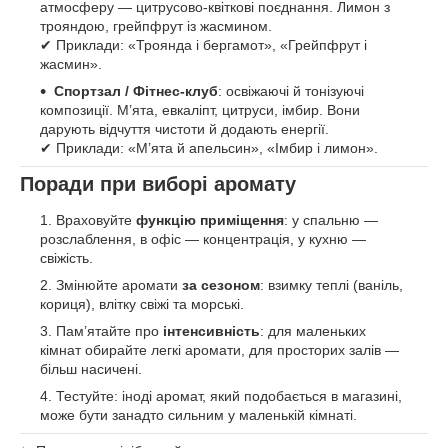
атмосферу — цитрусово-квіткові поєднання. Лимон з
трояндою, грейпфрут із жасмином.
✔ Приклади: «Троянда і бергамот», «Грейпфрут і
жасмин».
Спортзал / Фітнес-клуб
: освіжаючі й тонізуючі
композиції. М’ята, евкаліпт, цитруси, імбир. Вони
дарують відчуття чистоти й додають енергії.
✔ Приклади: «М’ята й апельсин», «Імбир і лимон».
Поради при виборі аромату
Враховуйте
функцію приміщення
: у спальню —
розслаблення, в офіс — концентрація, у кухню —
свіжість.
Змінюйте аромати
за сезоном
: взимку теплі (ваніль,
кориця), влітку свіжі та морські.
Пам’ятайте про
інтенсивність
: для маленьких
кімнат обирайте легкі аромати, для просторих залів —
більш насичені.
Тестуйте: іноді аромат, який подобається в магазині,
може бути занадто сильним у маленькій кімнаті.