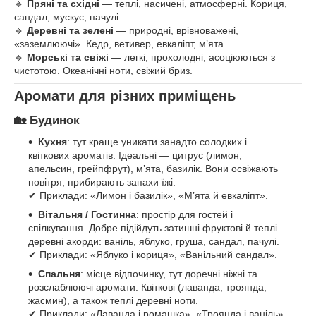
🔹
Пряні та східні
— теплі, насичені, атмосферні. Кориця,
сандал, мускус, пачулі.
🔹
Деревні та зелені
— природні, врівноважені,
«заземлюючі». Кедр, ветивер, евкаліпт, м’ята.
🔹
Морські та свіжі
— легкі, прохолодні, асоціюються з
чистотою. Океанічні ноти, свіжий бриз.
Аромати для різних приміщень
🏡
Будинок
Кухня
: тут краще уникати занадто солодких і
квіткових ароматів. Ідеальні — цитрус (лимон,
апельсин, грейпфрут), м’ята, базилік. Вони освіжають
повітря, прибирають запахи їжі.
✔ Приклади: «Лимон і базилік», «М’ята й евкаліпт».
Вітальня / Гостинна
: простір для гостей і
спілкування. Добре підійдуть затишні фруктові й теплі
деревні акорди: ваніль, яблуко, груша, сандал, пачулі.
✔ Приклади: «Яблуко і кориця», «Ванільний сандал».
Спальня
: місце відпочинку, тут доречні ніжні та
розслаблюючі аромати. Квіткові (лаванда, троянда,
жасмин), а також теплі деревні ноти.
✔ Приклади: «Лаванда і ромашка», «Троянда і ваніль».