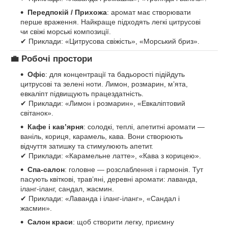
Передпокій / Прихожа
: аромат має створювати
перше враження. Найкраще підходять легкі цитрусові
чи свіжі морські композиції.
✔ Приклади: «Цитрусова свіжість», «Морський бриз».
💼
Робочі простори
Офіс
: для концентрації та бадьорості підійдуть
цитрусові та зелені ноти. Лимон, розмарин, м’ята,
евкаліпт підвищують працездатність.
✔ Приклади: «Лимон і розмарин», «Евкаліптовий
світанок».
Кафе і кав’ярня
: солодкі, теплі, апетитні аромати —
ваніль, кориця, карамель, кава. Вони створюють
відчуття затишку та стимулюють апетит.
✔ Приклади: «Карамельне латте», «Кава з корицею».
Спа-салон
: головне — розслаблення і гармонія. Тут
пасують квіткові, трав’яні, деревні аромати: лаванда,
іланг-іланг, сандал, жасмин.
✔ Приклади: «Лаванда і іланг-іланг», «Сандал і
жасмин».
Салон краси
: щоб створити легку, приємну