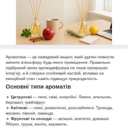
Ароматика — це невидимий акцент, який здатен повністю
змінити атмосферу будь-якого приміщення. Правильно
підібраний запах аромадифузора не лише прикрашає
інтер’єр, а й створює особливий настрій, впливає на
емоційний стан і навіть підвищує працездатність.
Основні типи ароматів
🔹
Цитрусові
— легкі, свіжі, енергійні. Лимон, апельсин,
бергамот, грейпфрут.
🔹
Квіткові
— ніжні, романтичні, розслабляючі. Троянда,
жасмин, півонія, лаванда.
🔹
Фруктові та солодкі
— затишні, апетитні, домашні.
Яблуко, груша, ваніль, карамель.