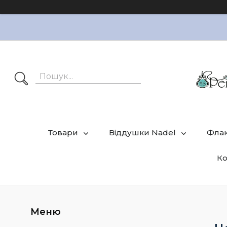
Товари
Віддушки Nadel
Фла
Ко