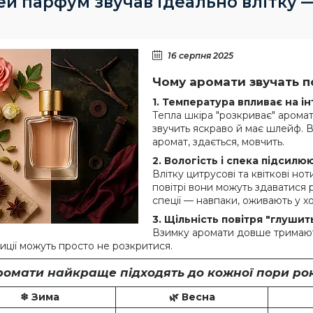
ей парфум звучав ідеально влітку —
16 серпня 2025
Чому аромати звучать по
1. Температура впливає на і
Тепла шкіра "розкриває" арома
звучить яскраво й має шлейф. В
аромат, здається, мовчить.
2. Вологість і спека підсилю
Влітку цитрусові та квіткові но
повітрі вони можуть здаватися р
спеції — навпаки, оживають у х
3. Щільність повітря "глушит
Взимку аромати довше тримаютьс
иції можуть просто не розкритися.
ромати найкраще підходять до кожної пори ро
❄ Зима
🌿 Весна