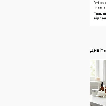
Змінюв
і навіт
Тож, 
відлеж