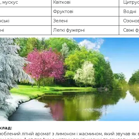
, мускус
Квіткові
Цитрус
Фруктові
Водні
ські
Зелені
Озонові
ні
Легкі фужерні
Свіжі ф
клад:
юблений літній аромат з лимоном і жасмином, який звучав як 