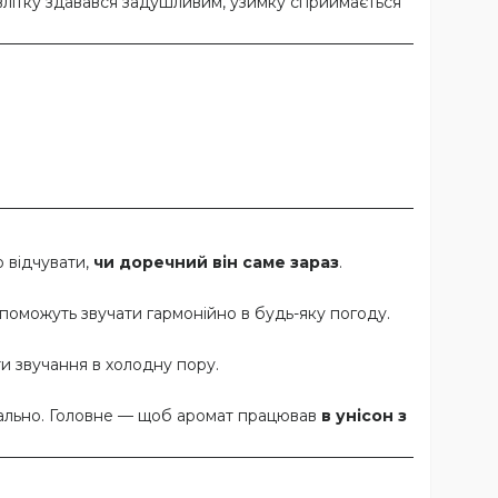
о влітку здавався задушливим, узимку сприймається
 відчувати,
чи доречний він саме зараз
.
опоможуть звучати гармонійно в будь-яку погоду.
и звучання в холодну пору.
ормально. Головне — щоб аромат працював
в унісон з