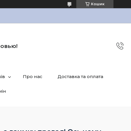
Кошик
бовью!
ів
Про нас
Доставка та оплата
мін