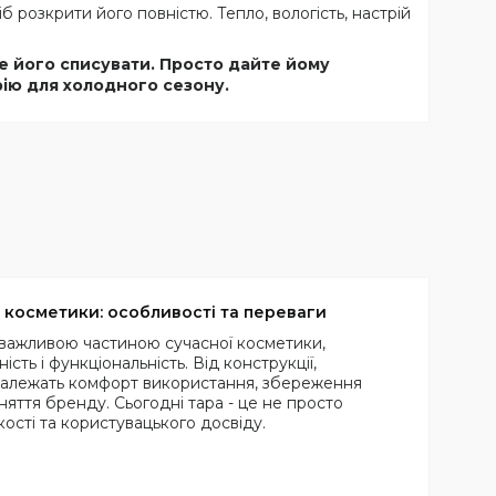
 розкрити його повністю. Тепло, вологість, настрій
е його списувати. Просто дайте йому
рію для холодного сезону.
косметики: особливості та переваги
важливою частиною сучасної косметики,
ість і функціональність. Від конструкції,
 залежать комфорт використання, збереження
яття бренду. Сьогодні тара - це не просто
ості та користувацького досвіду.