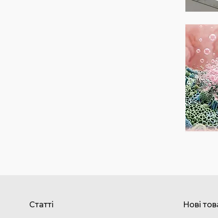
Статті
Нові то