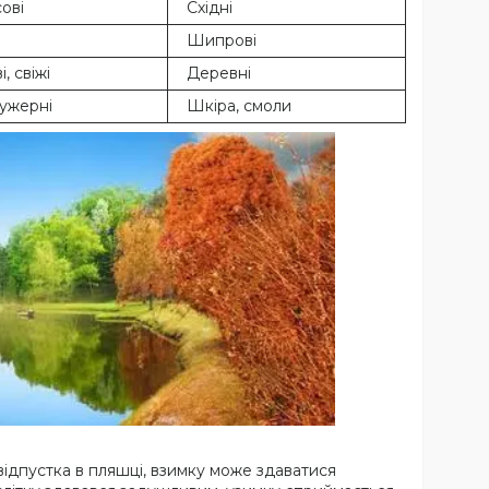
ові
Східні
Шипрові
, свіжі
Деревні
ужерні
Шкіра, смоли
відпустка в пляшці, взимку може здаватися