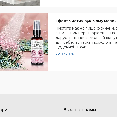
Ефект чистих рук: чому мозо
Чистота має не лише фізичний, а
антисептик перетворюється на ч
дарує не тільки захист, а й відч
для себе, як наука, психологія т
щоденної гігієни.
22.07.2026
вари
Зв'язок з нами