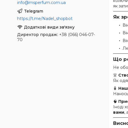
колючим
info@msperfum.com.ua
як зат
Як зр
https://t.me/Nadel_shopbot
Ві
Ві
Директор продаж
+38 (066) 046-07-
70
Ві
Лю
Що ро
Не обо
👗
Ств
Як одя
🧴
Наш
Нанось
🧠
При
Іноді 
вами
,
Висн