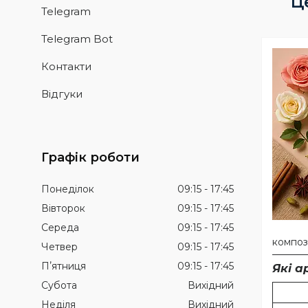
Ц
Telegram
Telegram Bot
Контакти
Відгуки
Графік роботи
Понеділок
09:15
17:45
Вівторок
09:15
17:45
Середа
09:15
17:45
композ
Четвер
09:15
17:45
Пʼятниця
09:15
17:45
Які а
Субота
Вихідний
Неділя
Вихідний