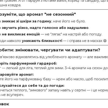
 і різким. А от парфум з нотами ванілі, кориці та сандалу, щ
ишна ковдра.
озуміти, що аромат "не сезонний"
н
зникає зі шкіри за годину
, наче його не було.
н
звучить різко, надто голосно або задушливо
.
н
не викликає емоцій
— не "лягає" на настрій або погоду.
ди навколо
уникають близькості
— і справа не в масках 😄
бити: змінювати, чергувати чи адаптувати?
в’язково відмовлятись від улюбленого аромату — але важливо
оріть парфумерний гардероб:
г — легкий для літа, теплий для зими. 3–4 аромати на сезон д
аровуйте аромат:
те його на парфумовану базу — крем або масло, щоб посилит
слухайтеся до себе та до погоди:
хочеться теплого, "зимового" запаху навіть у серпні — і це н
 а не всупереч.
овок