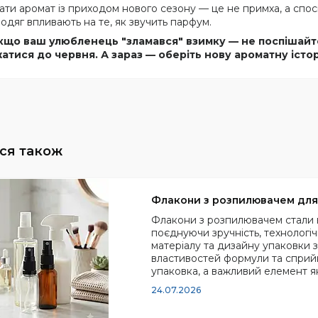
ати аромат із приходом нового сезону — це не примха, а спосіб
ь одяг впливають на те, як звучить парфум.
якщо ваш улюбленець "зламався" взимку — не поспішайт
атися до червня. А зараз — оберіть нову ароматну істо
Флакони з розпилювачем для 
Флакони з розпилювачем стали 
поєднуючи зручність, технологічн
матеріалу та дизайну упаковки
властивостей формули та сприйн
упаковка, а важливий елемент як
24.07.2026