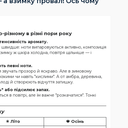
 а взимку провал! Ось чому
-різному в різні пори року
нтенсивність аромату.
т швидше: ноти випаровуються активно, композиція
зимку ж шкіра холодна, повітря щільніше — і
ють певні ноти.
ти звучать прозоро й яскраво. Але в зимовому
ізкими чи навіть "кислими". А от амбра, деревина,
олоді й створюють відчуття затишку.
ь" або підсилює запах.
я в повітрі, але їм важче "розкачатися". Тонкі
ку
☀ Літо
🍁 Осінь