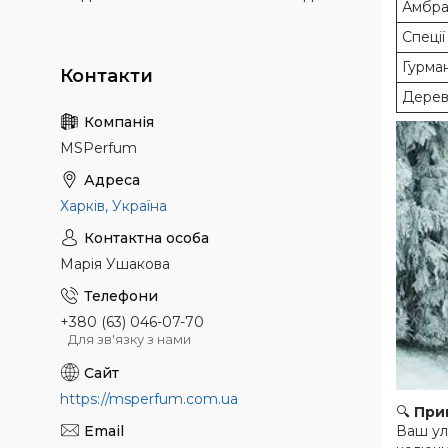
Амбра
Спеції
Гурман
Дерев
MSPerfum
Харків, Україна
Марія Ушакова
+380 (63) 046-07-70
Для зв'язку з нами
https://msperfum.com.ua
🔍
При
Ваш ул