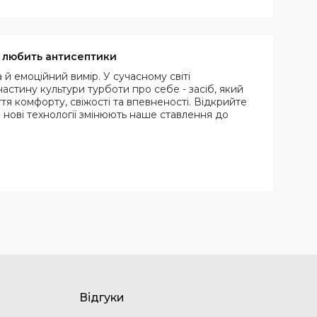
к любить антисептики
 й емоційний вимір. У сучасному світі
астину культури турботи про себе - засіб, який
уття комфорту, свіжості та впевненості. Відкрийте
а нові технології змінюють наше ставлення до
Відгуки