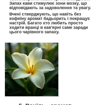
Запах кави стимулює зони мозку, що
відповідають за задоволення та увагу.
Вчені стверджують, що навіть без
кофеїну аромат бадьорить і покращує
настрій. Багато хто любить просто
ходити вранці в кав'ярні саме заради
цього чарівного запаху.