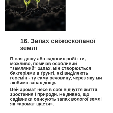
16. Запах свіжоскопаної
землі
Після дощу або садових робіт ти,
можливо, помічав особливий
"земляний" запах. Він створюється
бактеріями в ґрунті, які виділяють
геосмін - ту саму речовину, через яку ми
любимо запах дощу.
Цей аромат несе в собі відчуття життя,
зростання і природи. Не дивно, що
садівники описують запах вологої землі
як «аромат щастя».