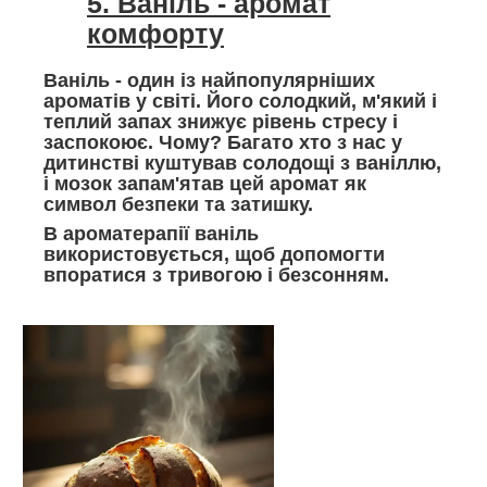
5. Ваніль - аромат
комфорту
Ваніль - один із найпопулярніших
ароматів у світі. Його солодкий, м'який і
теплий запах знижує рівень стресу і
заспокоює. Чому? Багато хто з нас у
дитинстві куштував солодощі з ваніллю,
і мозок запам'ятав цей аромат як
символ безпеки та затишку.
В ароматерапії ваніль
використовується, щоб допомогти
впоратися з тривогою і безсонням.