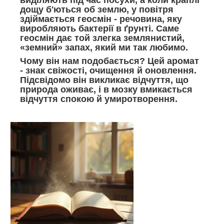
дощу б'ються об землю, у повітря
здіймається геосмін - речовина, яку
виробляють бактерії в ґрунті. Саме
геосмін дає той злегка землянистий,
«земний» запах, який ми так любимо.
Чому він нам подобається? Цей аромат
- знак свіжості, очищення й оновлення.
Підсвідомо він викликає відчуття, що
природа оживає, і в мозку вмикається
відчуття спокою й умиротворення.