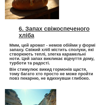
6. Запах свіжоспеченого
хліба
Ммм, цей аромат - немов обійми у формі
запаху. Свіжий хліб містить сполуки, які
створюють теплі, злегка карамельні
ноти. Цей запах викликає відчуття дому,
турботи та радості.
Він стимулює викид гормонів щастя,
тому багато хто просто не може пройти
повз пекарню, не вдихнувши глибоко.