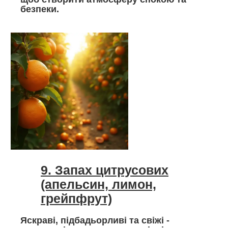
безпеки.
9. Запах цитрусових
(апельсин, лимон,
грейпфрут)
Яскраві, підбадьорливі та свіжі -