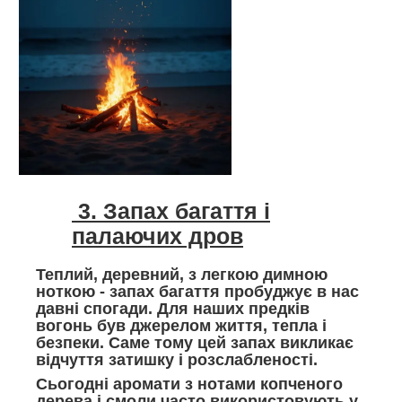
3. Запах багаття і
палаючих дров
Теплий, деревний, з легкою димною
ноткою - запах багаття пробуджує в нас
давні спогади. Для наших предків
вогонь був джерелом життя, тепла і
безпеки. Саме тому цей запах викликає
відчуття затишку і розслабленості.
Сьогодні аромати з нотами копченого
дерева і смоли часто використовують у