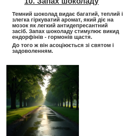
10. Запах шоколаду
Темний шоколад видає багатий, теплий і
злегка гіркуватий аромат, який діє на
мозок як легкий антидепресантний
засіб. Запах шоколаду стимулює викид
ендорфінів - гормонів щастя.
До того ж він асоціюється зі святом і
задоволенням.