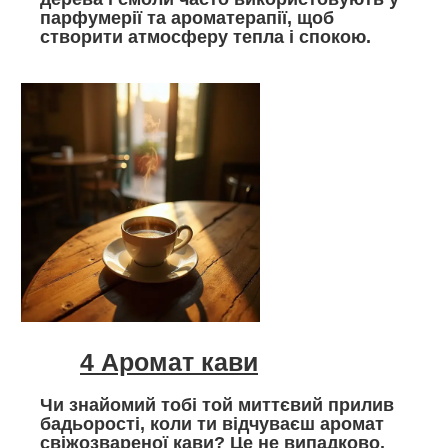
парфумерії та ароматерапії, щоб
створити атмосферу тепла і спокою.
4 Аромат кави
Чи знайомий тобі той миттєвий прилив
бадьорості, коли ти відчуваєш аромат
свіжозвареної кави? Це не випадково.