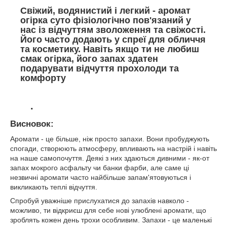
Свіжий, водянистий і легкий - аромат
огірка суто фізіологічно пов'язаний у
нас із відчуттям зволоження та свіжості.
Його часто додають у спреї для обличчя
та косметику. Навіть якщо ти не любиш
смак огірка, його запах здатен
подарувати відчуття прохолоди та
комфорту
.
Висновок:
Аромати - це більше, ніж просто запахи. Вони пробуджують
спогади, створюють атмосферу, впливають на настрій і навіть
на наше самопочуття. Деякі з них здаються дивними - як-от
запах мокрого асфальту чи банки фарби, але саме ці
незвичні аромати часто найбільше запам'ятовуються і
викликають теплі відчуття.
Спробуй уважніше прислухатися до запахів навколо -
можливо, ти відкриєш для себе нові улюблені аромати, що
зроблять кожен день трохи особливим. Запахи - це маленькі