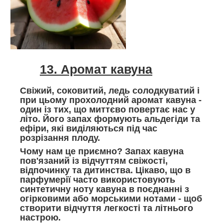
13. Аромат кавуна
Свіжий, соковитий, ледь солодкуватий і
при цьому прохолодний аромат кавуна -
один із тих, що миттєво повертає нас у
літо. Його запах формують альдегіди та
ефіри, які виділяються під час
розрізання плоду.
Чому нам це приємно? Запах кавуна
пов'язаний із відчуттям свіжості,
відпочинку та дитинства. Цікаво, що в
парфумерії часто використовують
синтетичну ноту кавуна в поєднанні з
огірковими або морськими нотами - щоб
створити відчуття легкості та літнього
настрою.