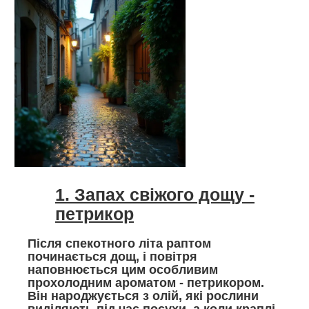
1. Запах свіжого дощу -
петрикор
Після спекотного літа раптом
починається дощ, і повітря
наповнюється цим особливим
прохолодним ароматом - петрикором.
Він народжується з олій, які рослини
виділяють під час посухи, а коли краплі