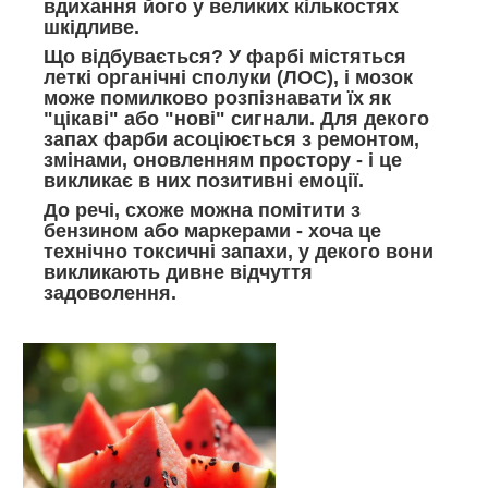
вдихання його у великих кількостях
шкідливе.
Що відбувається? У фарбі містяться
леткі органічні сполуки (ЛОС), і мозок
може помилково розпізнавати їх як
"цікаві" або "нові" сигнали. Для декого
запах фарби асоціюється з ремонтом,
змінами, оновленням простору - і це
викликає в них позитивні емоції.
До речі, схоже можна помітити з
бензином або маркерами - хоча це
технічно токсичні запахи, у декого вони
викликають дивне відчуття
задоволення.