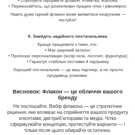
• Спробуйте оформити флакон: етикетка, коробка;
• Переконайтесь, що розпилювач працює чітко і рівномірно.
Навіть дуже гарний флакон може виявитися незручним —
тестуйте!
6. Знайдіть надійного постачальника
Краще працювати з тими, хто:
• Має широкий каталог;
• Пропонує персоналізацію (колір скла, логотип, фурнітура);
• Гарантує стабільні поставки й підтримку.
Хороший постачальник — це ваш партнер, а не просто
продавець упаковки.
Висновок: Флакон — це обличчя вашого
бренду
Не поспішайте. Вибір флакона — це стратегічне
рішення, яке впливає на сприйняття вашого продукту
клієнтами, дистриб’юторами та медіа. Чітко
сформулюйте концепцію, протестуйте варіанти — і
тільки після цього обирайте остаточно.