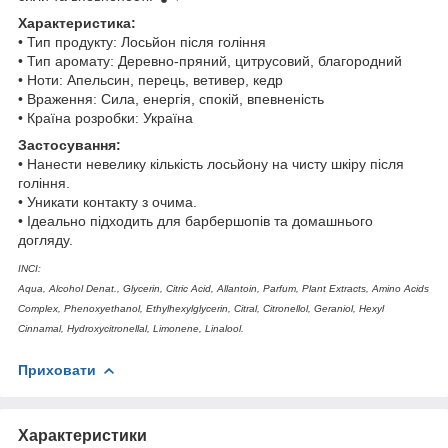
Характеристика:
• Тип продукту: Лосьйон після гоління
• Тип аромату: Деревно-пряний, цитрусовий, благородний
• Ноти: Апельсин, перець, ветивер, кедр
• Враження: Сила, енергія, спокій, впевненість
• Країна розробки: Україна
Застосування:
• Нанести невелику кількість лосьйону на чисту шкіру після
гоління.
• Уникати контакту з очима.
• Ідеально підходить для барбершопів та домашнього
догляду.
INCI:
Aqua, Alcohol Denat., Glycerin, Citric Acid, Allantoin, Parfum, Plant Extracts, Amino Acids
Complex, Phenoxyethanol, Ethylhexylglycerin, Citral, Citronellol, Geraniol, Hexyl
Cinnamal, Hydroxycitronellal, Limonene, Linalool.
Приховати
Характеристики