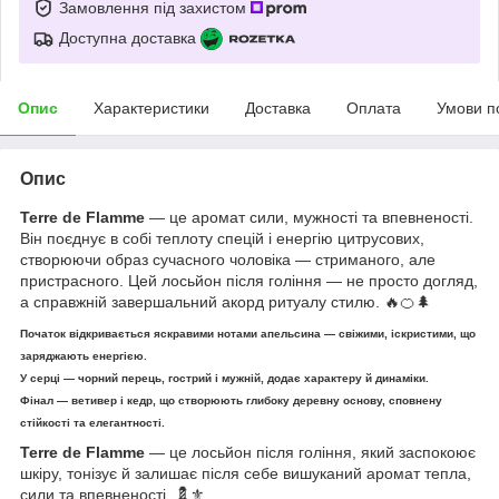
Замовлення під захистом
Доступна доставка
Опис
Характеристики
Доставка
Оплата
Умови п
Опис
Terre de Flamme
— це аромат сили, мужності та впевненості.
Він поєднує в собі теплоту спецій і енергію цитрусових,
створюючи образ сучасного чоловіка — стриманого, але
пристрасного. Цей лосьйон після гоління — не просто догляд,
а справжній завершальний акорд ритуалу стилю. 🔥🍊🌲
Початок відкривається яскравими нотами апельсина — свіжими, іскристими, що
заряджають енергією.
У серці — чорний перець, гострий і мужній, додає характеру й динаміки.
Фінал — ветивер і кедр, що створюють глибоку деревну основу, сповнену
стійкості та елегантності.
Terre de Flamme
— це лосьйон після гоління, який заспокоює
шкіру, тонізує й залишає після себе вишуканий аромат тепла,
сили та впевненості. 💈⚜️