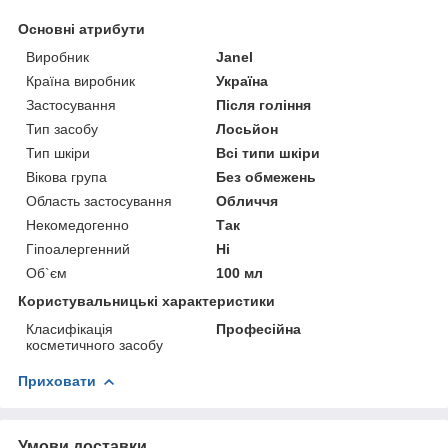
Основні атрибути
Виробник
Janel
Країна виробник
Україна
Застосування
Після гоління
Тип засобу
Лосьйон
Тип шкіри
Всі типи шкіри
Вікова група
Без обмежень
Область застосування
Обличчя
Некомедогенно
Так
Гіпоалергенний
Ні
Об`єм
100 мл
Користувальницькі характеристики
Класифікація
Професійна
косметичного засобу
Приховати
Умови доставки