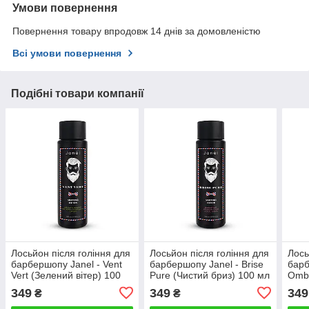
Умови повернення
Повернення товару впродовж 14 днів за домовленістю
Всі умови повернення
Подібні товари компанії
Лосьйон після гоління для
Лосьйон після гоління для
Лось
барбершопу Janel - Vent
барбершопу Janel - Brise
барб
Vert (Зелений вітер) 100
Pure (Чистий бриз) 100 мл
Ombr
мл
тінь
349
349
349
₴
₴