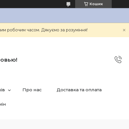
Кошик
им робочим часом. Дякуємо за розуміння!
бовью!
ів
Про нас
Доставка та оплата
мін