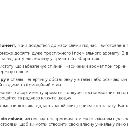
понент,
який додається до маси свічки під час її виготовлення
поможе досягти дуже престижного і преміального аромату. Ві
а відкриту експертизу у приватній лабораторії.
истоту, що забезпечує стійкий і насичений аромат при горінн
ерміну горіння.
еру
в спальні, енергійну обстановку у вітальні або освіжаючий
й людини та її емоційний стан.
ирокого асортименту ароматів, конкурентоспроможних цін оп
оцвітав та радував клієнтів щодня.
мпозицією, яка додасть вашій свічці приємного запаху. Ваш
ів свічок,
які прагнуть запропонувати своїм клієнтам щось
строями, щоб ви могли створити свою власну унікальну лінію п