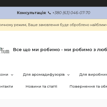
Консультація
: 📞
+380 (63) 046-07-70
атичному режимі, Ваше замовлення буде оброблено найближч
Все що ми робимо - ми робимо з лю
кони
Для аромадифузорів
Для виробник
нтакти
Новини та статті
Повернення та об