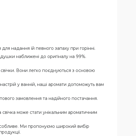
 для надання їй певного запаху при горінні.
ддушки наближені до оригіналу на 99%.
і свічки. Вони легко поєднуються з основою
 настрій у ванній, наші аромати допоможуть вам
тового замовлення та надійного постачання.
а свічка може стати унікальним ароматичним
 особливе. Ми пропонуємо широкий вибір
родукції.