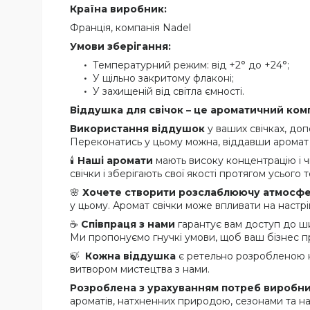
Країна виробник:
Франція, компанія Nadel
Умови зберігання:
Температурний режим: від +2° до +24°;
У щільно закритому флаконі;
У захищеній від світла ємності.
Віддушка для свічок – це ароматичний ком
Використання віддушок
у ваших свічках, до
Переконатись у цьому можна, віддавши аромат н
🕯️
Наші аромати
мають високу концентрацію і ч
свічки і зберігають свої якості протягом усього т
🌸
Хочете створити розслаблюючу атмосф
у цьому. Аромат свічки може впливати на настрі
☕
Співпраця з нами
гарантує вам доступ до ш
Ми пропонуємо гнучкі умови, щоб ваш бізнес пр
🍃
Кожна віддушка
є ретельно розробленою ко
витвором мистецтва з нами.
Розроблена з урахуванням потреб виробник
ароматів, натхненних природою, сезонами та на