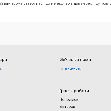
й вам аромат, зверніться до менеджерів для перегляду повно
вари
Зв'язок з нами
ки
Контакти
Графік роботи
Понеділок
Вівторок