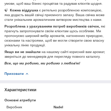
умови, щоб ваш бізнес процвітав та радував клієнтів щодня.
🍃
Кожна віддушка
є ретельно розробленою композицією,
яка додасть вашій свічці приємного запаху. Ваша свічка може
стати унікальним ароматичним витвором мистецтва з нами.
Розроблена з урахуванням потреб виробників свічок,
які
прагнуть запропонувати своїм клієнтам щось особливе. Ми
пропонуємо широкий вибір ароматів, натхненних природою,
сезонами та настроями, щоб ви могли створити свою власну
унікальну лінію продукції.
Якщо ви не знайшли
на нашому сайті корисний вам аромат,
зверніться до менеджерів для перегляду повного каталогу.
Все, що ми робимо, ми робимо з любов'ю!
Приховати
Характеристики
Основні атрибути
Виробник
Nadel