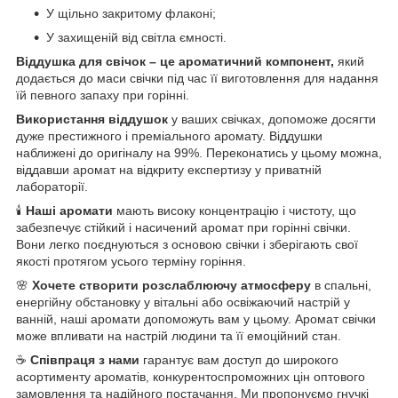
У щільно закритому флаконі;
У захищеній від світла ємності.
Віддушка для свічок – це ароматичний компонент,
який
додається до маси свічки під час її виготовлення для надання
їй певного запаху при горінні.
Використання віддушок
у ваших свічках, допоможе досягти
дуже престижного і преміального аромату. Віддушки
наближені до оригіналу на 99%. Переконатись у цьому можна,
віддавши аромат на відкриту експертизу у приватній
лабораторії.
🕯️
Наші аромати
мають високу концентрацію і чистоту, що
забезпечує стійкий і насичений аромат при горінні свічки.
Вони легко поєднуються з основою свічки і зберігають свої
якості протягом усього терміну горіння.
🌸
Хочете створити розслаблюючу атмосферу
в спальні,
енергійну обстановку у вітальні або освіжаючий настрій у
ванній, наші аромати допоможуть вам у цьому. Аромат свічки
може впливати на настрій людини та її емоційний стан.
☕
Співпраця з нами
гарантує вам доступ до широкого
асортименту ароматів, конкурентоспроможних цін оптового
замовлення та надійного постачання. Ми пропонуємо гнучкі