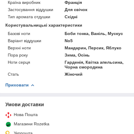
Країна виробник
Франція
Застосування віддушки
Для свічок
Тип аромата отдушки
Східні
Користувальницькі характеристики
Базові ноти
Боби тонка, Ваніль, Мускус
Варіант віддушки
No5
Верхні ноти
Мандарин, Персик, Яблуко
Пора року
Зима, Осінь
Ноти серця
Гарденія, Квітка апельсина,
Чорна смородина
Стать
Жіночий
Приховати
Умови доставки
Нова Пошта
Магазини Rozetka
Укрпошта