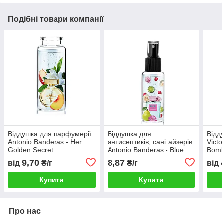
Подібні товари компанії
Віддушка для парфумерії
Віддушка для
Відд
Antonio Banderas - Her
антисептиків, санітайзерів
Victo
Golden Secret
Antonio Banderas - Blue
Bomb
Seduction Women
9,70
8,87
від
₴/г
₴/г
від
Купити
Купити
Про нас