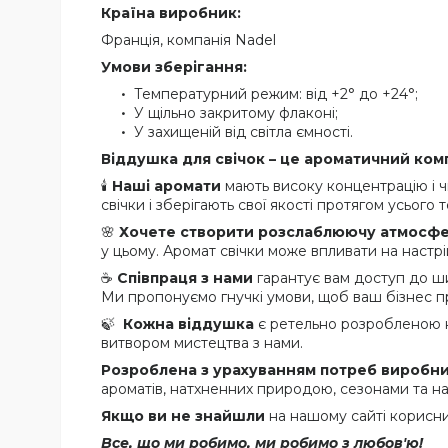
Країна виробник:
Франція, компанія Nadel
Умови зберігання:
Температурний режим: від +2° до +24°;
У щільно закритому флаконі;
У захищеній від світла ємності.
Віддушка для свічок – це ароматичний ком
🕯️
Наші аромати
мають високу концентрацію і ч
свічки і зберігають свої якості протягом усього т
🌸
Хочете створити розслаблюючу атмосф
у цьому. Аромат свічки може впливати на настрі
☕
Співпраця з нами
гарантує вам доступ до ш
Ми пропонуємо гнучкі умови, щоб ваш бізнес пр
🍃
Кожна віддушка
є ретельно розробленою ко
витвором мистецтва з нами.
Розроблена з урахуванням потреб виробник
ароматів, натхненних природою, сезонами та на
Якщо ви не знайшли
на нашому сайті корисни
Все, що ми робимо, ми робимо з любов'ю!