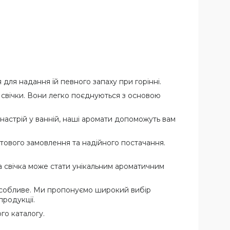
 для надання їй певного запаху при горінні.
і свічки. Вони легко поєднуються з основою
 настрій у ванній, наші аромати допоможуть вам
тового замовлення та надійного постачання.
а свічка може стати унікальним ароматичним
 особливе. Ми пропонуємо широкий вибір
родукції.
го каталогу.