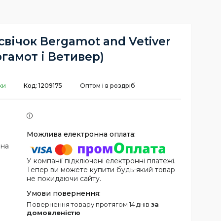
вічок Bergamot and Vetiver
ргамот і Ветивер)
ки
Код:
1209175
Оптом і в роздріб
 на
У компанії підключені електронні платежі.
Тепер ви можете купити будь-який товар
не покидаючи сайту.
повернення товару протягом 14 днів
за
домовленістю