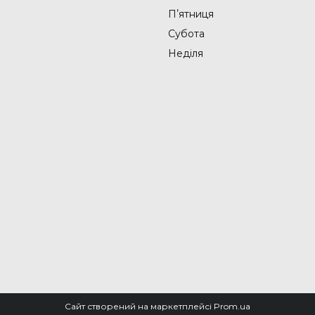
Пʼятниця
Субота
Неділя
Сайт створений на маркетплейсі
Prom.ua