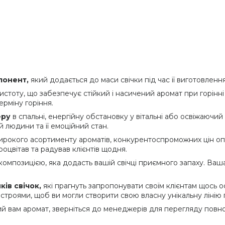
понент,
який додається до маси свічки під час її виготовлення
истоту, що забезпечує стійкий і насичений аромат при горінн
ерміну горіння.
еру
в спальні, енергійну обстановку у вітальні або освіжаючий
й людини та її емоційний стан.
ирокого асортименту ароматів, конкурентоспроможних цін оп
оцвітав та радував клієнтів щодня.
мпозицією, яка додасть вашій свічці приємного запаху. Ваш
ів свічок,
які прагнуть запропонувати своїм клієнтам щось
строями, щоб ви могли створити свою власну унікальну лінію п
й вам аромат, зверніться до менеджерів для перегляду повно