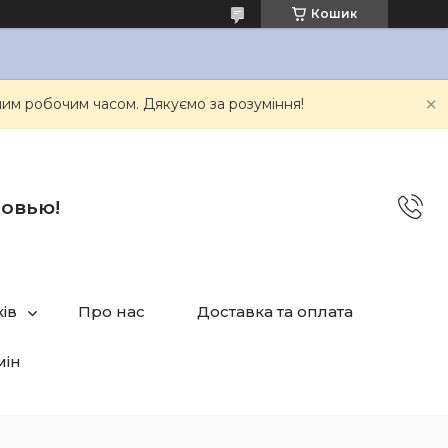
Кошик
им робочим часом. Дякуємо за розуміння!
бовью!
ів
Про нас
Доставка та оплата
мін