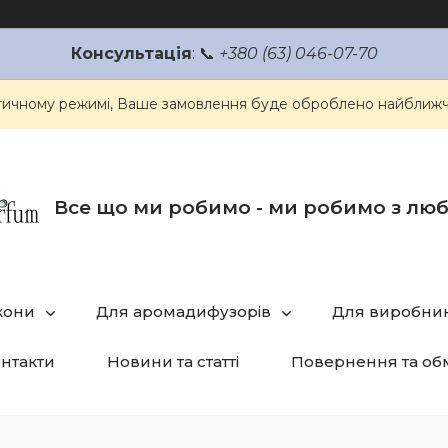
Консультація
: 📞
+380 (63) 046-07-70
атичному режимі, Ваше замовлення буде оброблено найближч
Все що ми робимо - ми робимо з лю
кони
Для аромадифузорів
Для виробник
нтакти
Новини та статті
Повернення та об