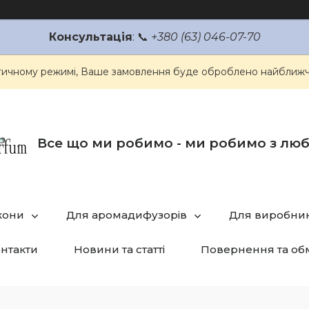
Консультація
: 📞
+380 (63) 046-07-70
атичному режимі, Ваше замовлення буде оброблено найближч
Все що ми робимо - ми робимо з лю
кони
Для аромадифузорів
Для виробник
нтакти
Новини та статті
Повернення та об