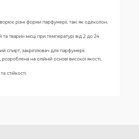
ворює різні форми парфумерії, такі як одеколон,
 та тварин місці при температурі від 2 до 24
ий спирт, закріплювач для парфумерії.
озроблена на олійній основі високої якості,
а стійкості.