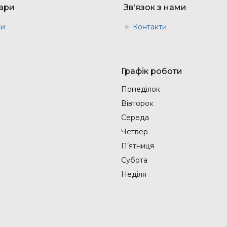
вари
Зв'язок з нами
ки
Контакти
Графік роботи
Понеділок
Вівторок
Середа
Четвер
Пʼятниця
Субота
Неділя