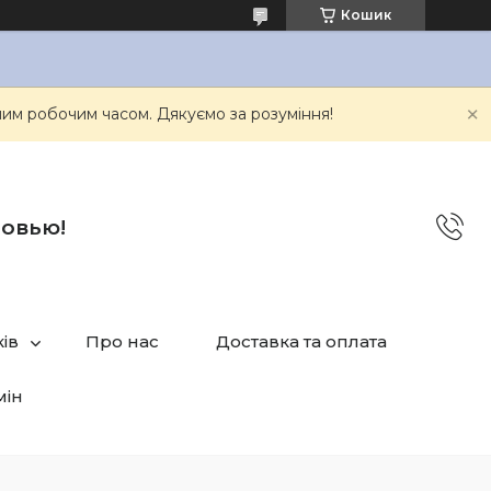
Кошик
им робочим часом. Дякуємо за розуміння!
бовью!
ів
Про нас
Доставка та оплата
мін