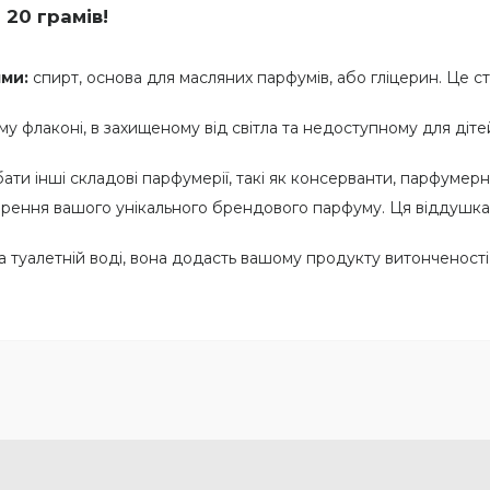
20 грамів!
ми:
спирт, основа для масляних парфумів, або гліцерин. Це ст
у флаконі, в захищеному від світла та недоступному для дітей
ти інші складові парфумерії, такі як консерванти, парфумерн
рення вашого унікального брендового парфуму. Ця віддушка, р
туалетній воді, вона додасть вашому продукту витонченості т