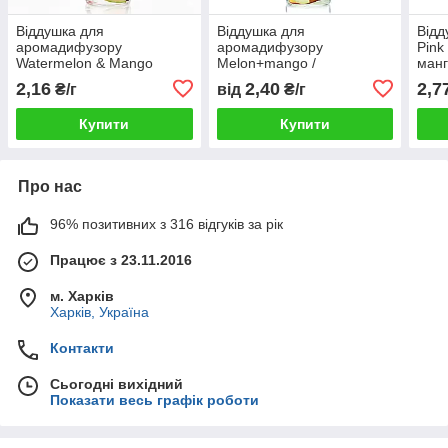
Віддушка для
Віддушка для
Відд
аромадифузору
аромадифузору
Pink
Watermelon & Mango
Melon+mango /
манг
(Кавун та манго)
Диня+манго
2,16
2,40
2,7
₴/г
від
₴/г
Купити
Купити
Про нас
96% позитивних з 316 відгуків за рік
Працює з 23.11.2016
м. Харків
Харків, Україна
Контакти
Сьогодні вихідний
Показати весь графік роботи