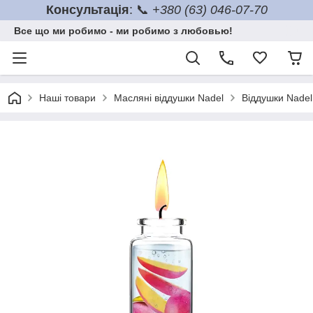
Консультація
: 📞
+380 (63) 046-07-70
Все що ми робимо - ми робимо з любовью!
Наші товари
Масляні віддушки Nadel
Віддушки Nadel