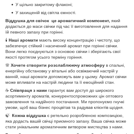
У щільно закритому флаконі;
У захищеній від світла ємності.
Віддушка для свічок це ароматичний компонент,
який
додається до маси свічки під час її виготовлення для надання
їй певного запаху при горінні.
🕯️
Наші аромати
мають високу концентрацію і чистоту, що
забезпечує стійкий і насичений аромат при горінні свічки.
Вони легко поєднуються з основою свічки і зберігають свої
якості протягом усього терміну горіння.
🌸
Хочете створити розслаблюючу атмосферу
в спальні,
енергійну обстановку у вітальні або освіжаючий настрій у
ванній, наші аромати допоможуть вам у цьому. Аромат свічки
може впливати на настрій людини та її емоційний стан.
☕
Співпраця з нами
гарантує вам доступ до широкого
асортименту ароматів, конкурентоспроможних цін оптового
замовлення та надійного постачання. Ми пропонуємо гнучкі
умови, щоб ваш бізнес процвітав та радував клієнтів щодня.
🍃
Кожна віддушка
є ретельно розробленою композицією,
яка додасть вашій свічці приємного запаху. Ваша свічка може
стати унікальним ароматичним витвором мистецтва з нами.