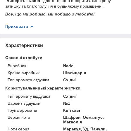
Виберіть "Nadel"
для того, щоб створити атмосферу
затишку та благополуччя в будь-якому приміщенні.
Все, що ми робимо, ми робимо з любов'ю!
Приховати
Характеристики
Основні атрибути
Виробник
Nadel
Країна виробник
Швейцарія
Тип аромата отдушки
Східні
Користувальницькі характеристики
Тип аромату віддушки
Східні
Варіант віддушки
№1
Група ароматів
Квіткові
Верхні ноти
Шафран, Османтус,
Магнолія
Ноти серця
Маракуя, Уд, Пачули,