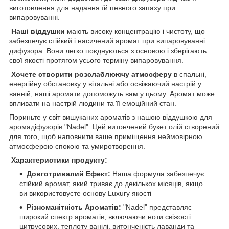
виготовлення для надання їй певного запаху при
випаровуванні.
Наші віддушки
мають високу концентрацію і чистоту, що
забезпечує стійкий і насичений аромат при випаровуванні
дифузора. Вони легко поєднуються з основою і зберігають
свої якості протягом усього терміну випаровування.
Хочете створити розслаблюючу атмосферу
в спальні,
енергійну обстановку у вітальні або освіжаючий настрій у
ванній, наші аромати допоможуть вам у цьому. Аромат може
впливати на настрій людини та її емоційний стан.
Пориньте у світ вишуканих ароматів з нашою віддушкою для
аромадіфузорів "Nadel". Цей витончений букет олій створений
для того, щоб наповнити ваше приміщення неймовірною
атмосферою спокою та умиротворення.
Характеристики продукту:
Довготривалий Ефект:
Наша формула забезпечує
стійкий аромат, який триває до декількох місяців, якщо
ви використовуєте основу Luxury якості
Різноманітність Ароматів:
"Nadel" представляє
широкий спектр ароматів, включаючи ноти свіжості
цитрусових, теплоту ванілі, витонченість лаванди та