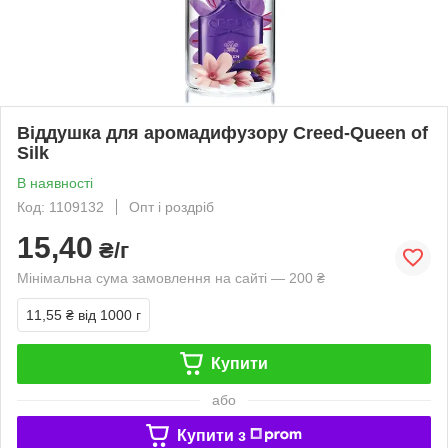
Віддушка для аромадифузору Сreed-Queen of
Silk
В наявності
Код: 1109132
Опт і роздріб
15,40
₴/г
Мінімальна сума замовлення на сайті — 200 ₴
11,55 ₴
від 1000 г
Купити
або
Купити з