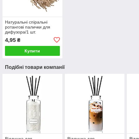
Натуральні спіральні
ротангові палички для
дифузора/1 шт.
4,95
₴
Купити
Подібні товари компанії
Віддушка для
Віддушка для
Відд