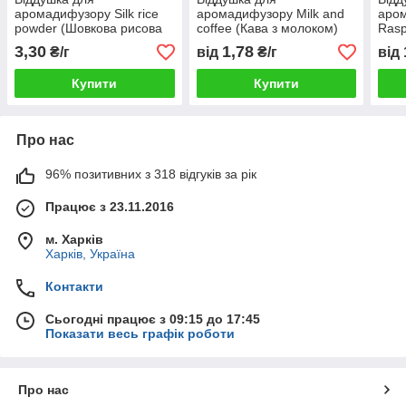
аромадифузору Silk rice
аромадифузору Milk and
аро
powder (Шовкова рисова
coffee (Кава з молоком)
Rasp
пудра)
3,30
1,78
₴/г
від
₴/г
від
Купити
Купити
Про нас
96% позитивних з 318 відгуків за рік
Працює з 23.11.2016
м. Харків
Харків, Україна
Контакти
Сьогодні працює з 09:15 до 17:45
Показати весь графік роботи
Про нас