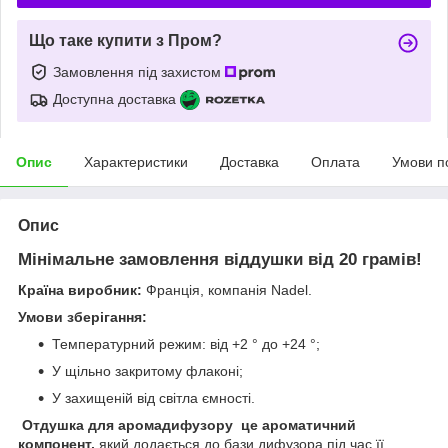
Що таке купити з Пром?
Замовлення під захистом
Доступна доставка
Опис
Характеристики
Доставка
Оплата
Умови п
Опис
Мінімальне замовлення віддушки від 20 грамів!
Країна виробник:
Франція, компанія Nadel.
Умови зберігання:
Температурний режим: від +2 ° до +24 °;
У щільно закритому флаконі;
У захищеній від світла ємності.
Отдушка для аромадифузору це ароматичний
компонент,
який додається до бази дифузора під час її