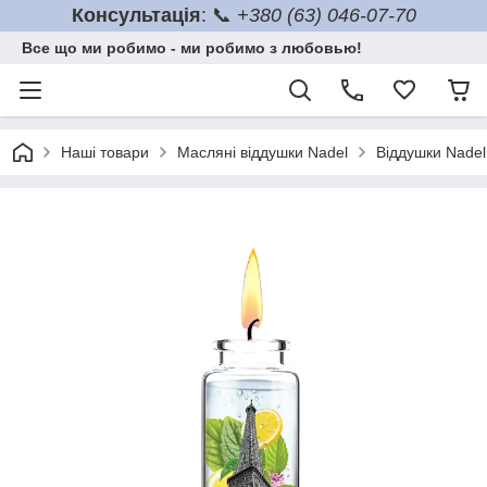
Консультація
: 📞
+380 (63) 046-07-70
Все що ми робимо - ми робимо з любовью!
Наші товари
Масляні віддушки Nadel
Віддушки Nadel