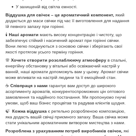
У захищеній від світла ємності.
Віддушка для свічок – це ароматичний компонент,
який
додається до маси свічки під час її виготовлення для надання
їй певного запаху при горінні.
🕯️
Наші аромати
мають високу концентрацію і чистоту, що
забезпечує стійкий і насичений аромат при горінні свічки.
Вони легко поєднуються з основою свічки і зберігають свої
якості протягом усього терміну горіння.
🌸
Хочете створити розслаблюючу атмосферу
в спальні,
енергійну обстановку у вітальні або освіжаючий настрій у
ванній, наші аромати допоможуть вам у цьому. Аромат свічки
може впливати на настрій людини та її емоційний стан.
☕
Співпраця з нами
гарантує вам доступ до широкого
асортименту ароматів, конкурентоспроможних цін оптового
замовлення та надійного постачання. Ми пропонуємо гнучкі
умови, щоб ваш бізнес процвітав та радував клієнтів щодня.
🍃
Кожна віддушка
є ретельно розробленою композицією,
яка додасть вашій свічці приємного запаху. Ваша свічка може
стати унікальним ароматичним витвором мистецтва з нами.
Розроблена з урахуванням потреб виробників свічок,
які