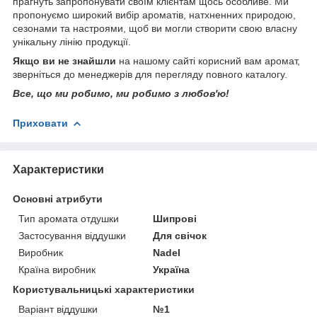
прагнуть запропонувати своїм клієнтам щось особливе. Ми
пропонуємо широкий вибір ароматів, натхненних природою,
сезонами та настроями, щоб ви могли створити свою власну
унікальну лінію продукції.
Якщо ви не знайшли
на нашому сайті корисний вам аромат,
зверніться до менеджерів для перегляду повного каталогу.
Все, що ми робимо, ми робимо з любов'ю!
Приховати
Характеристики
Основні атрибути
Тип аромата отдушки
Шипрові
Застосування віддушки
Для свічок
Виробник
Nadel
Країна виробник
Україна
Користувальницькі характеристики
Варіант віддушки
№1