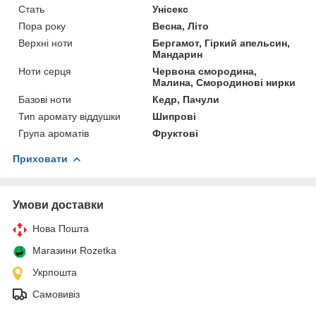
Стать
Унісекс
Пора року
Весна, Літо
Верхні ноти
Бергамот, Гіркий апельсин,
Мандарин
Ноти серця
Червона смородина,
Малина, Смородинові нирки
Базові ноти
Кедр, Пачули
Тип аромату віддушки
Шипрові
Група ароматів
Фруктові
Приховати
Умови доставки
Нова Пошта
Магазини Rozetka
Укрпошта
Самовивіз