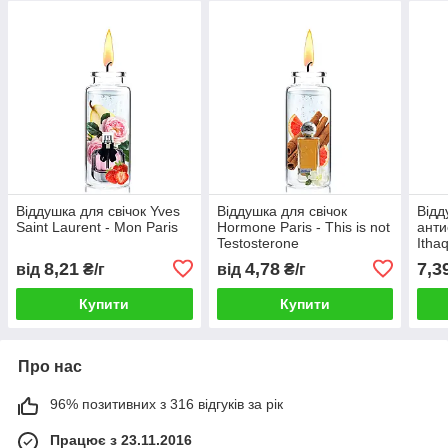
Віддушка для свічок Yves
Віддушка для свічок
Відд
Saint Laurent - Mon Paris
Hormone Paris - This is not
анти
Testosterone
Itha
8,21
4,78
7,3
від
₴/г
від
₴/г
Купити
Купити
Про нас
96% позитивних з 316 відгуків за рік
Працює з 23.11.2016