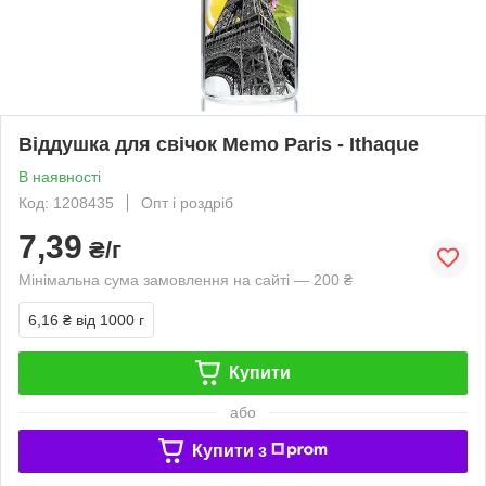
Віддушка для свічок Memo Paris - Ithaque
В наявності
Код: 1208435
Опт і роздріб
7,39
₴/г
Мінімальна сума замовлення на сайті — 200 ₴
6,16 ₴
від 1000 г
Купити
або
Купити з