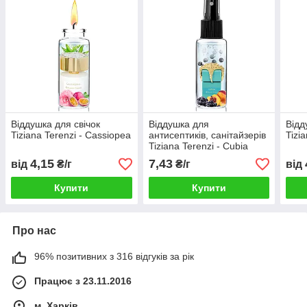
Віддушка для свічок
Віддушка для
Відд
Tiziana Terenzi - Cassiopea
антисептиків, санітайзерів
Tizi
Tiziana Terenzi - Cubia
4,15
7,43
від
₴/г
₴/г
від
Купити
Купити
Про нас
96% позитивних з 316 відгуків за рік
Працює з 23.11.2016
м. Харків