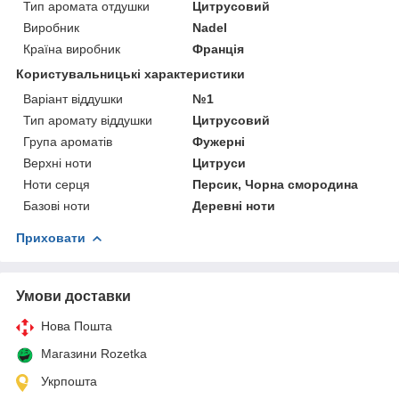
Тип аромата отдушки
Цитрусовий
Виробник
Nadel
Країна виробник
Франція
Користувальницькі характеристики
Варіант віддушки
№1
Тип аромату віддушки
Цитрусовий
Група ароматів
Фужерні
Верхні ноти
Цитруси
Ноти серця
Персик, Чорна смородина
Базові ноти
Деревні ноти
Приховати
Умови доставки
Нова Пошта
Магазини Rozetka
Укрпошта