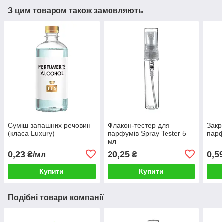
З цим товаром також замовляють
Суміш запашних речовин
Флакон-тестер для
Закр
(класа Luxury)
парфумів Spray Tester 5
парф
мл
0,23
20,25
0,5
₴/мл
₴
Купити
Купити
Подібні товари компанії