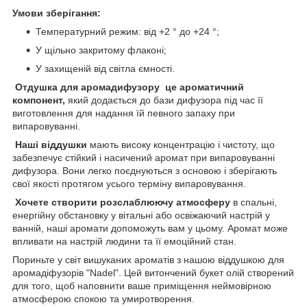
Умови зберігання:
Температурний режим: від +2 ° до +24 °;
У щільно закритому флаконі;
У захищеній від світла ємності.
Отдушка для аромадифузору це ароматичний
компонент,
який додається до бази дифузора під час її
виготовлення для надання їй певного запаху при
випаровуванні.
Наші віддушки
мають високу концентрацію і чистоту, що
забезпечує стійкий і насичений аромат при випаровуванні
дифузора. Вони легко поєднуються з основою і зберігають
свої якості протягом усього терміну випаровування.
Хочете створити розслаблюючу атмосферу
в спальні,
енергійну обстановку у вітальні або освіжаючий настрій у
ванній, наші аромати допоможуть вам у цьому. Аромат може
впливати на настрій людини та її емоційний стан.
Пориньте у світ вишуканих ароматів з нашою віддушкою для
аромадіфузорів "Nadel". Цей витончений букет олій створений
для того, щоб наповнити ваше приміщення неймовірною
атмосферою спокою та умиротворення.