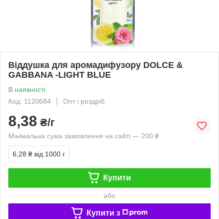
Віддушка для аромадифузору DOLCE &
GABBANA -LIGHT BLUE
В наявності
Код: 1120684
Опт і роздріб
8,38
₴/г
Мінімальна сума замовлення на сайті — 200 ₴
6,28 ₴
від 1000 г
Купити
або
Купити з