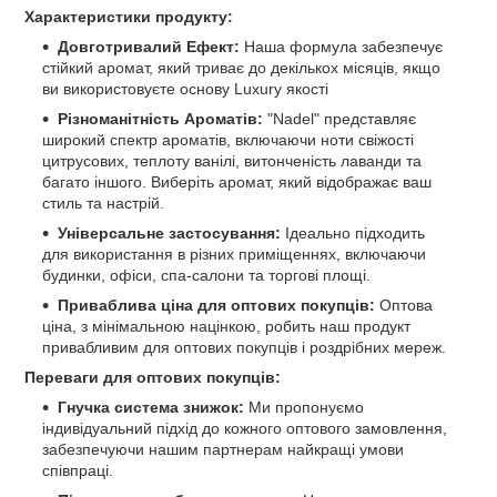
Характеристики продукту:
Довготривалий Ефект:
Наша формула забезпечує
стійкий аромат, який триває до декількох місяців, якщо
ви використовуєте основу Luxury якості
Різноманітність Ароматів:
"Nadel" представляє
широкий спектр ароматів, включаючи ноти свіжості
цитрусових, теплоту ванілі, витонченість лаванди та
багато іншого. Виберіть аромат, який відображає ваш
стиль та настрій.
Універсальне застосування:
Ідеально підходить
для використання в різних приміщеннях, включаючи
будинки, офіси, спа-салони та торгові площі.
Приваблива ціна для оптових покупців:
Оптова
ціна, з мінімальною націнкою, робить наш продукт
привабливим для оптових покупців і роздрібних мереж.
Переваги для оптових покупців:
Гнучка система знижок:
Ми пропонуємо
індивідуальний підхід до кожного оптового замовлення,
забезпечуючи нашим партнерам найкращі умови
співпраці.