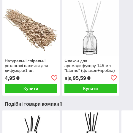
Натуральні спіральні
Флакон для
ротангові палички для
аромадифузору 145 мл
дифузора/1 шт.
"Eterno" (флакон+пробка)
4,95
95,59
₴
від
₴
Купити
Купити
Подібні товари компанії