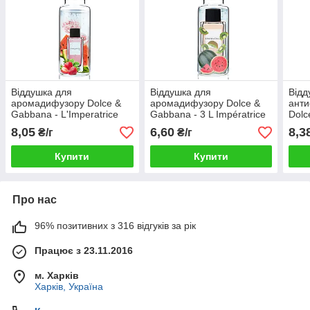
Віддушка для
Віддушка для
Відд
аромадифузору Dolce &
аромадифузору Dolce &
анти
Gabbana - L'Imperatrice
Gabbana - 3 L Impératrice
Dolc
Limited Edition 2020
Blue
8,05
6,60
8,3
₴/г
₴/г
Купити
Купити
Про нас
96% позитивних з 316 відгуків за рік
Працює з 23.11.2016
м. Харків
Харків, Україна