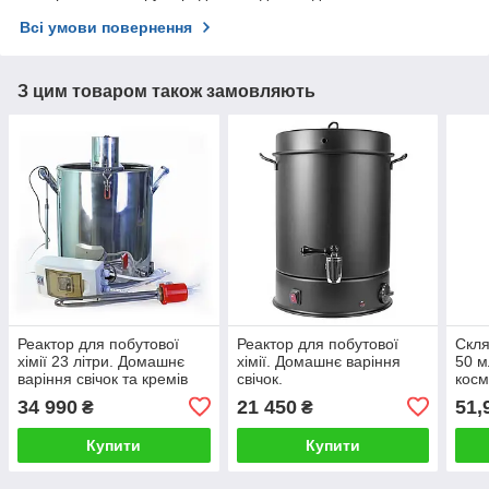
Всі умови повернення
З цим товаром також замовляють
Реактор для побутової
Реактор для побутової
Скля
хімії 23 літри. Домашнє
хімії. Домашнє варіння
50 м
варіння свічок та кремів
свічок.
косм
кри
34 990
21 450
51,
₴
₴
Купити
Купити