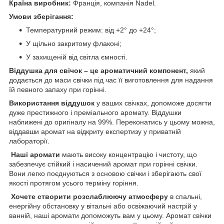
Країна виробник:
Франція, компанія Nadel.
Умови зберігання:
Температурний режим: від +2° до +24°;
У щільно закритому флаконі;
У захищеній від світла ємності.
Віддушка для свічок – це ароматичний компонент,
який
додається до маси свічки під час її виготовлення для надання
їй певного запаху при горінні.
Використання віддушок
у ваших свічках, допоможе досягти
дуже престижного і преміального аромату. Віддушки
наближені до оригіналу на 99%. Переконатись у цьому можна,
віддавши аромат на відкриту експертизу у приватній
лабораторії.
Наші аромати
мають високу концентрацію і чистоту, що
забезпечує стійкий і насичений аромат при горінні свічки.
Вони легко поєднуються з основою свічки і зберігають свої
якості протягом усього терміну горіння.
Хочете створити розслаблюючу атмосферу
в спальні,
енергійну обстановку у вітальні або освіжаючий настрій у
ванній, наші аромати допоможуть вам у цьому. Аромат свічки