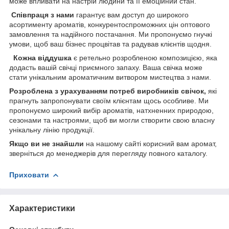
може впливати на настрій людини та її емоційний стан.
Співпраця з нами
гарантує вам доступ до широкого
асортименту ароматів, конкурентоспроможних цін оптового
замовлення та надійного постачання. Ми пропонуємо гнучкі
умови, щоб ваш бізнес процвітав та радував клієнтів щодня.
Кожна віддушка
є ретельно розробленою композицією, яка
додасть вашій свічці приємного запаху. Ваша свічка може
стати унікальним ароматичним витвором мистецтва з нами.
Розроблена з урахуванням потреб виробників свічок,
які
прагнуть запропонувати своїм клієнтам щось особливе. Ми
пропонуємо широкий вибір ароматів, натхненних природою,
сезонами та настроями, щоб ви могли створити свою власну
унікальну лінію продукції.
Якщо ви не знайшли
на нашому сайті корисний вам аромат,
зверніться до менеджерів для перегляду повного каталогу.
Приховати
Характеристики