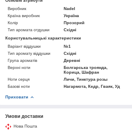
Основні атрибути
Виробник
Nadel
Країна виробник
Україна
Колір
Прозорий
Тип аромата отдушки
Східні
Користувальницькі характеристики
Варіант віддушки
№1
Тип аромату віддушки
Східні
Група ароматів
Деревні
Верхні ноти
Болгарська троянда,
Корица, Шафран
Ноти серця
Личи, Тинктура розы
Базові ноти
Нагармота, Кедр, Гваяк, Уд
Приховати
Умови доставки
Нова Пошта