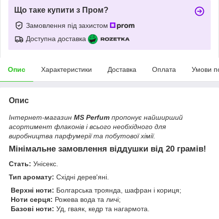
Що таке купити з Пром?
Замовлення під захистом
Доступна доставка
Опис
Характеристики
Доставка
Оплата
Умови п
Опис
Інтернет-магазин
MS Perfum
пропонує найширший
асортимент флаконів і всього необхідного для
виробництва парфумерії та побутової хімії.
Мінімальне замовлення віддушки від 20 грамів!
Стать:
Унісекс.
Тип аромату:
Східні дерев'яні.
Верхні ноти:
Болгарська троянда, шафран і кориця;
Ноти серця:
Рожева вода та личі;
Базові ноти:
Уд, гваяк, кедр та нагармота.