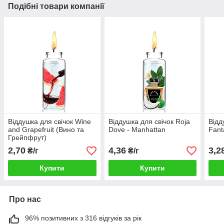
Подібні товари компанії
Віддушка для свічок Wine
Віддушка для свічок Roja
Відд
and Grapefruit (Вино та
Dove - Manhattan
Fant
Грейпфрут)
2,70
4,36
3,2
₴/г
₴/г
Купити
Купити
Про нас
96% позитивних з 316 відгуків за рік