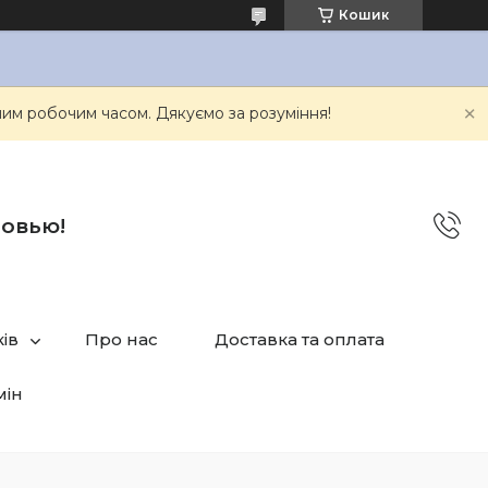
Кошик
им робочим часом. Дякуємо за розуміння!
бовью!
ів
Про нас
Доставка та оплата
мін