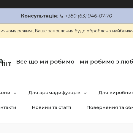
Консультація
: 📞
+380 (63) 046-07-70
атичному режимі, Ваше замовлення буде оброблено найближч
Все що ми робимо - ми робимо з лю
кони
Для аромадифузорів
Для виробник
нтакти
Новини та статті
Повернення та об