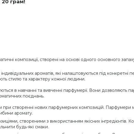
 20 грам!
атичні композиції, створені на основі одного основного запа
індивідуальних ароматів, які налаштовуються під конкретні п
ають стилю та характеру кожної людини.
ються в навчанні та вивченні парфумерії. Вони дозволяють 
роматичних поєднань.
 при створенні нових парфумерних композицій. Парфумери м
либини аромату.
иціями, створеними з використанням якісних інгредієнтів. К
ольнити будь-які смаки.