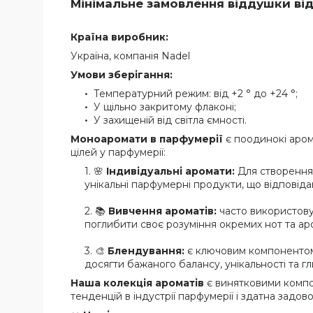
Мінімальне замовлення віддушки від
Країна виробник:
Україна, компанія Nadel
Умови зберігання:
Температурний режим: від +2 ° до +24 °;
У щільно закритому флаконі;
У захищеній від світла ємності.
Моноаромати в парфумерії
є поодинокі аром
цілей у парфумерії:
🌸
Індивідуальні аромати:
Для створення 
унікальні парфумерні продукти, що відповід
📚
Вивчення ароматів:
часто використову
поглибити своє розуміння окремих нот та а
🎨
Блендування:
є ключовим компонентом
досягти бажаного балансу, унікальності та г
Наша колекція ароматів
є винятковими композ
тенденцій в індустрії парфумерії і здатна задов