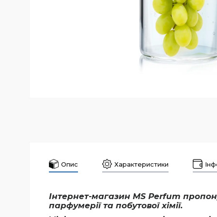
Опис
Характеристики
Інф
Інтернет-магазин
MS Perfum
пропону
парфумерії та побутової хімії.