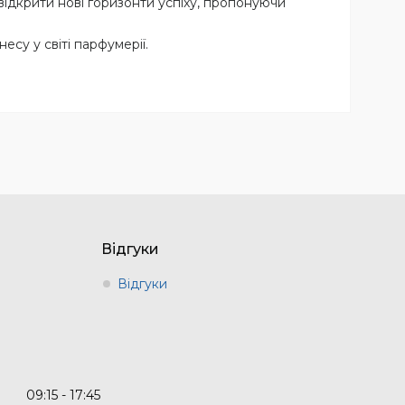
відкрити нові горизонти успіху, пропонуючи
есу у світі парфумерії.
Відгуки
Відгуки
09:15
17:45